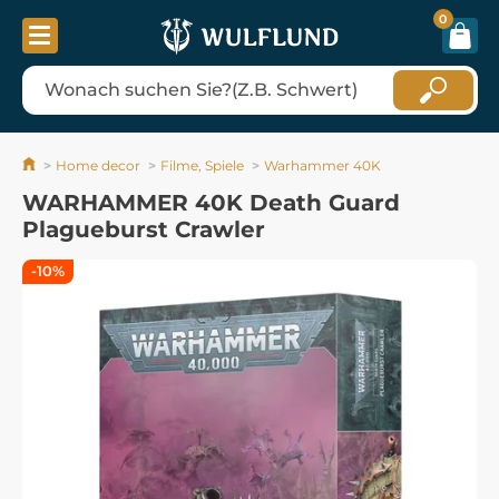
0
Home decor
Filme, Spiele
Warhammer 40K
WARHAMMER 40K Death Guard
Plagueburst Crawler
-10%