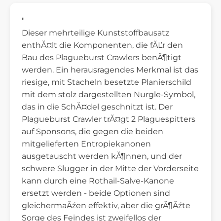
"
Dieser mehrteilige Kunststoffbausatz
enthĂ¤lt die Komponenten, die fĂĽr den
Bau des Plagueburst Crawlers benĂ¶tigt
werden. Ein herausragendes Merkmal ist das
riesige, mit Stacheln besetzte Planierschild
mit dem stolz dargestellten Nurgle-Symbol,
das in die SchĂ¤del geschnitzt ist. Der
Plagueburst Crawler trĂ¤gt 2 Plaguespitters
auf Sponsons, die gegen die beiden
mitgelieferten Entropiekanonen
ausgetauscht werden kĂ¶nnen, und der
schwere Slugger in der Mitte der Vorderseite
kann durch eine Rothail-Salve-Kanone
ersetzt werden - beide Optionen sind
gleichermaĂźen effektiv, aber die grĂ¶Ăźte
Sorge des Feindes ist zweifellos der