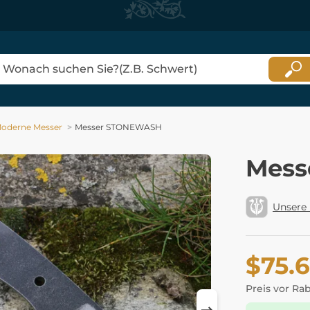
oderne Messer
Messer STONEWASH
Mess
Unsere
$75.
Preis vor Ra