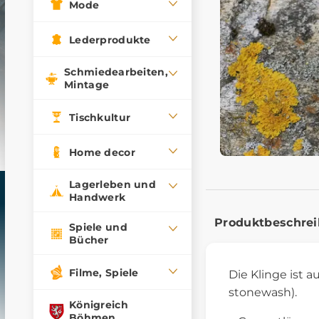
Mode
Lederprodukte
Schmiedearbeiten,
Mintage
Tischkultur
Home decor
Lagerleben und
Handwerk
Produktbeschre
Spiele und
Bücher
Filme, Spiele
Die Klinge ist 
stonewash).
Königreich
Böhmen