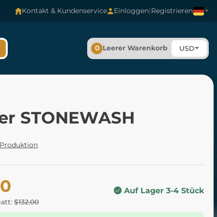
|
Kontakt & Kundenservice
Einloggen
Registrieren
0
Leerer Warenkorb
USD
er STONEWASH
 Produktion
60
Auf Lager 3-4 Stück
batt:
$132.00