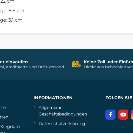
 22 cm
nge: 8,6 cm
ge: 3,1 cm
her einkaufen
Keine Zoll- oder Einf
al, Kreditkarte und DPD-Versand
Direkt aus Tschechien ve
INFORMATIONEN
FOLGEN SIE
hte
Allgemeine
Geschäftsbedingungen
tten
Datenschutzerklärung
d
Kingdom