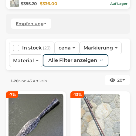
$385.20
$336.00
Auf Lager
Empfehlung
In stock
cena
Markierung
(23)
Alle Filter anzeigen
Material
20
1-20
von 43 Artikeln
-7%
-13%