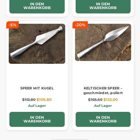
IN DEN
IN DEN
WARENKORB
WARENKORB
-5%
-20%
SPEER MIT KUGEL
KELTISCHER SPEER –
geschmiedet, poliert
$112.80
$106.80
$165.60
$132.00
Auf Lager
Auf Lager
IN DEN
IN DEN
WARENKORB
WARENKORB