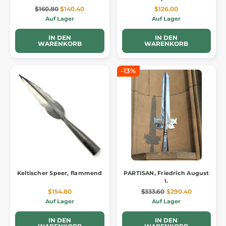
$160.80
$140.40
$126.00
Auf Lager
Auf Lager
IN DEN
IN DEN
WARENKORB
WARENKORB
-13%
Keltischer Speer, flammend
PARTISAN, Friedrich August
I.
$154.80
$333.60
$290.40
Auf Lager
Auf Lager
IN DEN
IN DEN