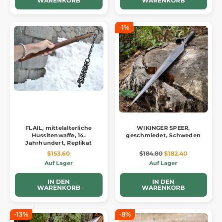
WARENKORB
WARENKORB
-1%
FLAIL, mittelalterliche
WIKINGER SPEER,
Hussitenwaffe, 14.
geschmiedet, Schweden
Jahrhundert, Replikat
$153.60
$184.80
$182.40
Auf Lager
Auf Lager
IN DEN
IN DEN
WARENKORB
WARENKORB
-13%
-8%