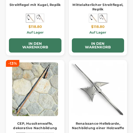
Streitflegel mit Kugel, Replik
Mittelalterlicher Streitflegel,
Replik
$118.80
$118.80
Auf Lager
Auf Lager
IN DEN
IN DEN
WARENKORB
WARENKORB
-13%
CEP, Hussitenwaffe,
Renaissance-Hellebarde,
dekorative Nachbildung
Nachbildung einer Holzwaffe