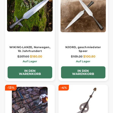
WIKING-LANZE, Norwegen,
NJORD, geschmiedeter
10. Jahrhundert
Speer
$207.60
$180.00
$109.20
$100.80
Auf Lager
Auf Lager
IN DEN
IN DEN
WARENKORB
WARENKORB
-13%
-4%