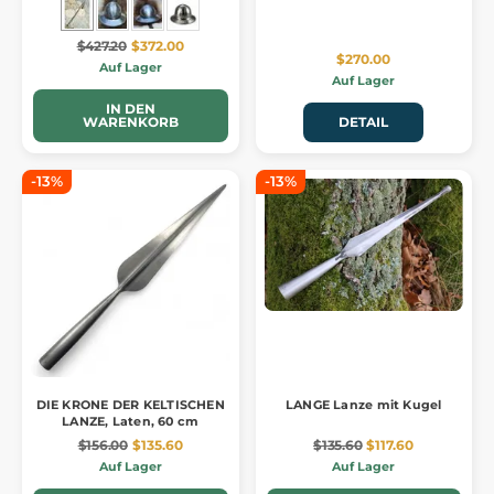
$427.20
$372.00
$270.00
Auf Lager
Auf Lager
IN DEN
WARENKORB
DETAIL
-13%
-13%
DIE KRONE DER KELTISCHEN
LANGE Lanze mit Kugel
LANZE, Laten, 60 cm
$156.00
$135.60
$135.60
$117.60
Auf Lager
Auf Lager