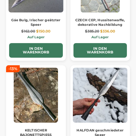
Gáe Bulg, Irischer geätzter
CZECH CEP, Hussitenwaffe,
Speer
dekorative Nachbildung
$162.00
$150.00
$385.20
$336.00
Auf Lager
Auf Lager
IN DEN
IN DEN
WARENKORB
WARENKORB
-13%
KELTISCHER
HALFDAN geschmiedeter
BAJONETTSPIESS
Speer