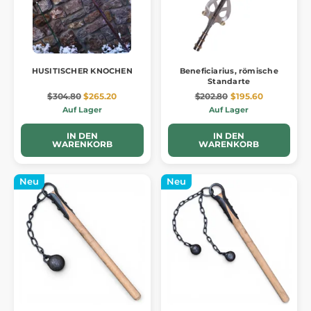
HUSITISCHER KNOCHEN
Beneficiarius, römische
Standarte
$304.80
$265.20
$202.80
$195.60
Auf Lager
Auf Lager
IN DEN
IN DEN
WARENKORB
WARENKORB
Neu
Neu