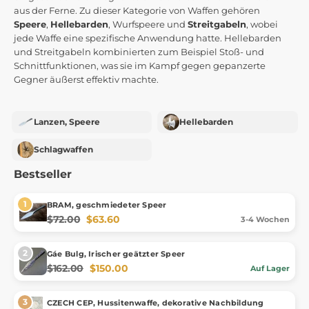
aus der Ferne. Zu dieser Kategorie von Waffen gehören
Speere
,
Hellebarden
, Wurfspeere und
Streitgabeln
, wobei
jede Waffe eine spezifische Anwendung hatte. Hellebarden
und Streitgabeln kombinierten zum Beispiel Stoß- und
Schnittfunktionen, was sie im Kampf gegen gepanzerte
Gegner äußerst effektiv machte.
Lanzen, Speere
Hellebarden
Schlagwaffen
Bestseller
BRAM, geschmiedeter Speer
$72.00
$63.60
3-4 Wochen
Gáe Bulg, Irischer geätzter Speer
$162.00
$150.00
Auf Lager
CZECH CEP, Hussitenwaffe, dekorative Nachbildung