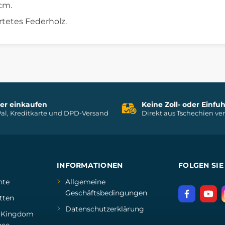
 cm.
rtetes Federholz.
her einkaufen
Keine Zoll- oder Einf
al, Kreditkarte und DPD-Versand
Direkt aus Tschechien ve
INFORMATIONEN
FOLGEN SIE
hte
Allgemeine
Geschäftsbedingungen
tten
Datenschutzerklärung
d
Kingdom