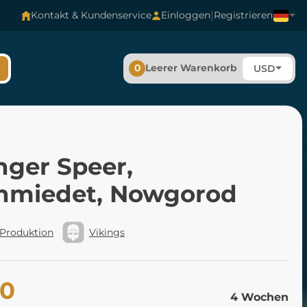
|
Kontakt & Kundenservice
Einloggen
Registrieren
0
Leerer Warenkorb
USD
nger Speer,
hmiedet, Nowgorod
 Produktion
Vikings
60
4 Wochen