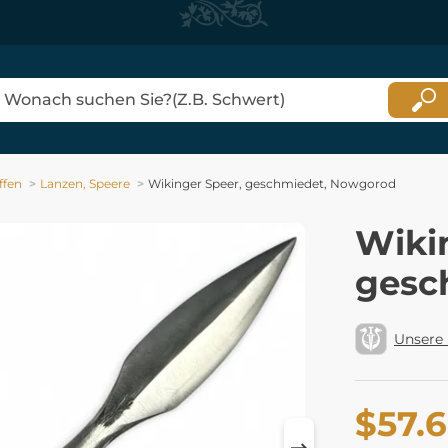
ffen
Lanzen, Speere
Wikinger Speer, geschmiedet, Nowgorod
Wiki
gesc
Unsere
$57.