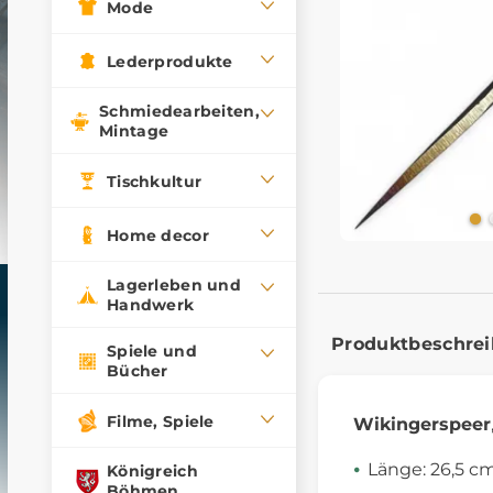
Mode
Lederprodukte
Schmiedearbeiten,
Mintage
Tischkultur
Home decor
Lagerleben und
Handwerk
Produktbeschre
Spiele und
Bücher
Filme, Spiele
Wikingerspeer
Länge: 26,5 cm
Königreich
Böhmen