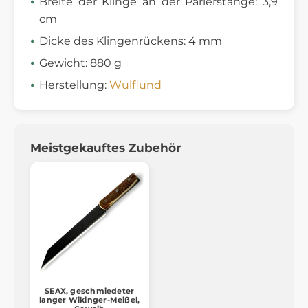
Breite der Klinge an der Parierstange: 3,9
cm
Dicke des Klingenrückens: 4 mm
Gewicht: 880 g
Herstellung:
Wulflund
Meistgekauftes Zubehör
SEAX, geschmiedeter
langer Wikinger-Meißel,