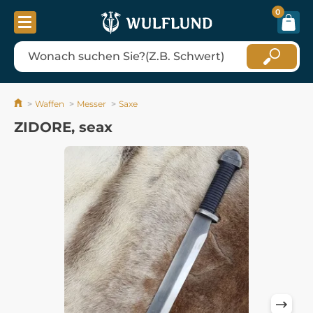
0
Waffen
Messer
Saxe
ZIDORE, seax