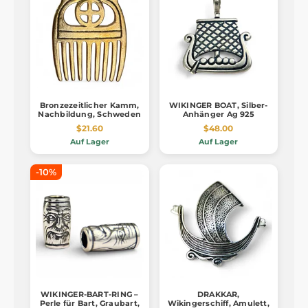
Bronzezeitlicher Kamm,
WIKINGER BOAT, Silber-
Nachbildung, Schweden
Anhänger Ag 925
$21.60
$48.00
Auf Lager
Auf Lager
-10%
WIKINGER-BART-RING –
DRAKKAR,
Perle für Bart, Graubart,
Wikingerschiff, Amulett,