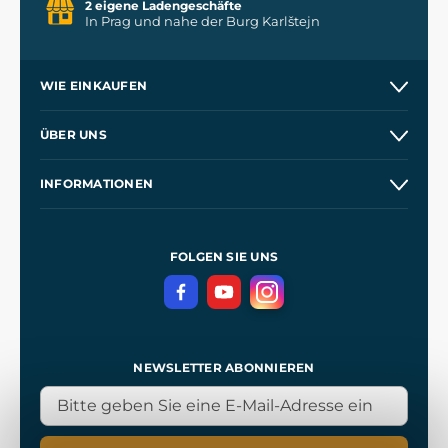
2 eigene Ladengeschäfte
In Prag und nahe der Burg Karlštejn
WIE EINKAUFEN
Versand und Zahlung
ÜBER UNS
Großhandel
Unsere Geschichte
INFORMATIONEN
Kontakt
Unsere Werkstätten
Allgemeine Geschäftsbedingungen
Referenzen
und
Kingdom Come: Deliverance
Datenschutzerklärung
FOLGEN SIE UNS
NEWSLETTER ABONNIEREN