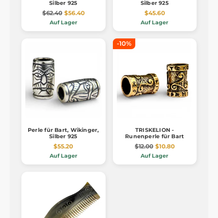
Silber 925
Silber 925
$62.40
$56.40
$45.60
Auf Lager
Auf Lager
-10%
Perle für Bart, Wikinger,
TRISKELION -
Silber 925
Runenperle für Bart
$55.20
$12.00
$10.80
Auf Lager
Auf Lager