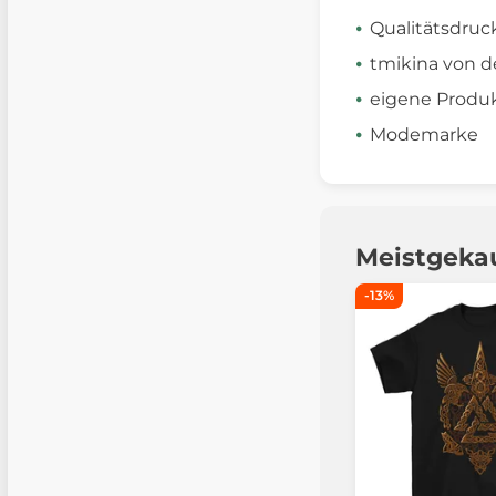
Qualitätsdruc
tmikina von d
eigene Produk
Modemarke
Meistgeka
-13%