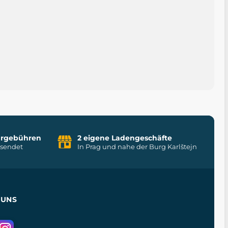
uhrgebühren
2 eigene Ladengeschäfte
rsendet
In Prag und nahe der Burg Karlštejn
 UNS