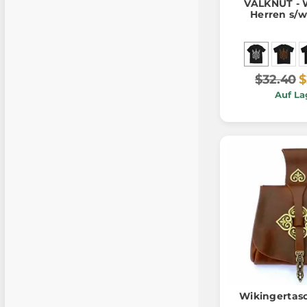
VALKNUT - 
Herren s/w
$32.40
$
Auf La
Wikingertasc