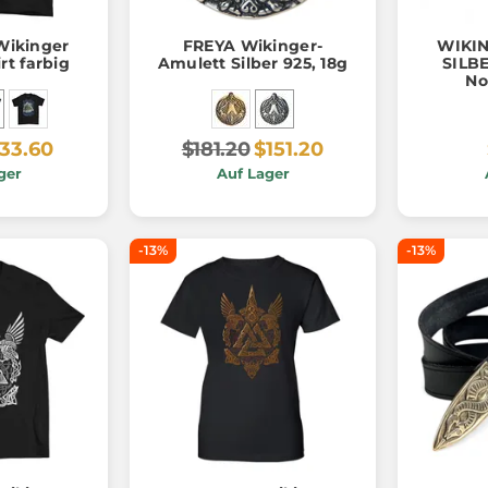
Wikinger
FREYA Wikinger-
WIKI
rt farbig
Amulett Silber 925, 18g
SILBE
No
Jahrh
33.60
$181.20
$151.20
ger
Auf Lager
-13%
-13%