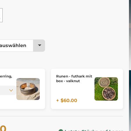
erring,
Runen - futhark mit
box - valknut
+ $60.00
60