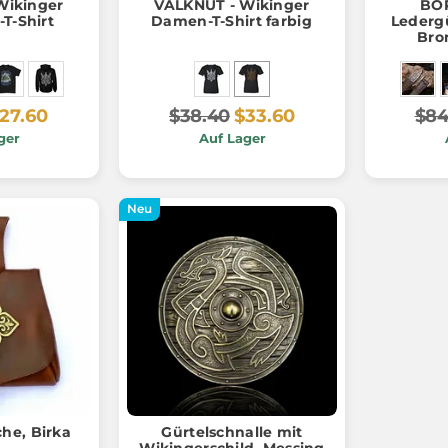
Wikinger
VALKNUT - Wikinger
BOR
-T-Shirt
Damen-T-Shirt farbig
Ledergü
Bro
27.60
$38.40
$33.60
$84
ger
Auf Lager
Neu
he, Birka
Gürtelschnalle mit