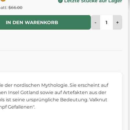
Letzte Stücke auf Lager
batt:
$66.00
-
+
IN DEN WARENKORB
e der nordischen Mythologie. Sie erscheint auf
n Insel Gotland sowie auf Artefakten aus der
s ist seine ursprüngliche Bedeutung. Valknut
pf Gefallenen".