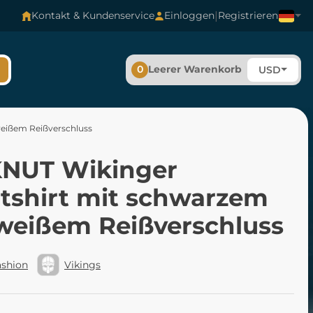
|
Kontakt & Kundenservice
Einloggen
Registrieren
0
Leerer Warenkorb
USD
eißem Reißverschluss
NUT Wikinger
tshirt mit schwarzem
weißem Reißverschluss
ashion
Vikings