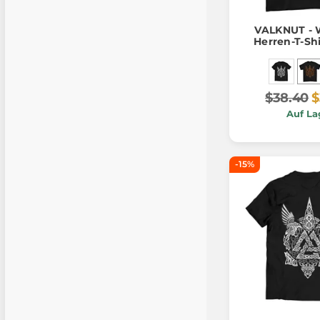
VALKNUT - 
Herren-T-Shi
$38.40
$
Auf La
-15%