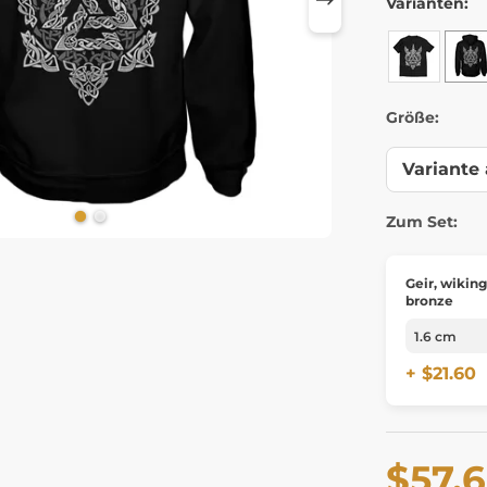
Varianten:
Größe:
Zum Set:
Geir, wiking
bronze
+ $21.60
$57.