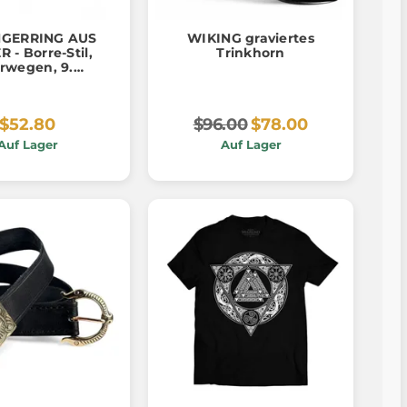
NGERRING AUS
WIKING graviertes
R - Borre-Stil,
Trinkhorn
rwegen, 9.
undert, Ag 925
$52.80
$96.00
$78.00
Auf Lager
Auf Lager