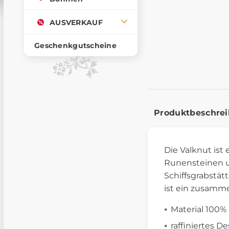
AUSVERKAUF
Geschenkgutscheine
Produktbeschre
Die Valknut ist
Runensteinen un
Schiffsgrabstät
ist ein zusamm
Material 100
raffiniertes D