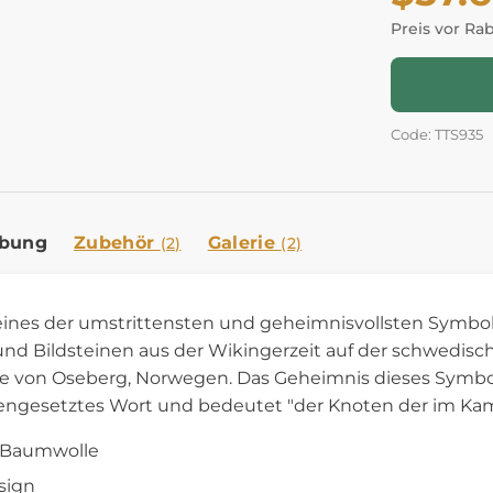
Preis vor Ra
Code: TTS935
ibung
Zubehör
Galerie
(2)
(2)
 eines der umstrittensten und geheimnisvollsten Symbol
d Bildsteinen aus der Wikingerzeit auf der schwedische
te von Oseberg, Norwegen. Das Geheimnis dieses Symbol
engesetztes Wort und bedeutet "der Knoten der im Kam
% Baumwolle
esign