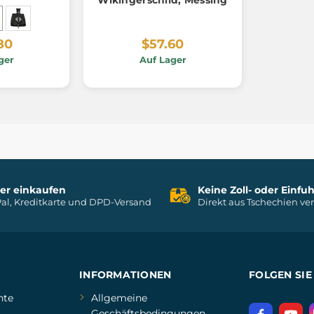
Wikingerschild, Messing
80
$57.60
ger
Auf Lager
her einkaufen
Keine Zoll- oder Einf
al, Kreditkarte und DPD-Versand
Direkt aus Tschechien ve
INFORMATIONEN
FOLGEN SIE
hte
Allgemeine
Geschäftsbedingungen