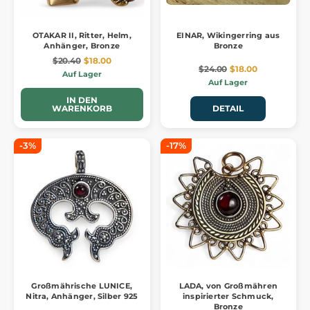
OTAKAR II, Ritter, Helm,
EINAR, Wikingerring aus
Anhänger, Bronze
Bronze
$20.40
$18.00
$24.00
$18.00
Auf Lager
Auf Lager
IN DEN
WARENKORB
DETAIL
-3%
-17%
Großmährische LUNICE,
LADA, von Großmähren
Nitra, Anhänger, Silber 925
inspirierter Schmuck,
Bronze