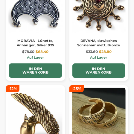
MORAVIA - Lünette,
DEVANA, slawisches
Anhänger, Silber 925
Sonnenamulett, Bronze
$78.00
$68.40
$33.60
$28.80
Auf Lager
Auf Lager
IN DEN
IN DEN
WARENKORB
WARENKORB
-12%
-25%