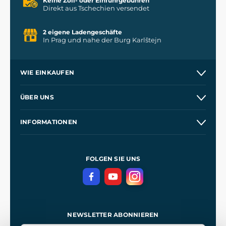
Keine Zoll- oder Einfuhrgebühren
Direkt aus Tschechien versendet
2 eigene Ladengeschäfte
In Prag und nahe der Burg Karlštejn
WIE EINKAUFEN
Versand und Zahlung
ÜBER UNS
Großhandel
Unsere Geschichte
INFORMATIONEN
Kontakt
Unsere Werkstätten
Allgemeine Geschäftsbedingungen
Referenzen
und
Kingdom Come: Deliverance
Datenschutzerklärung
FOLGEN SIE UNS
NEWSLETTER ABONNIEREN