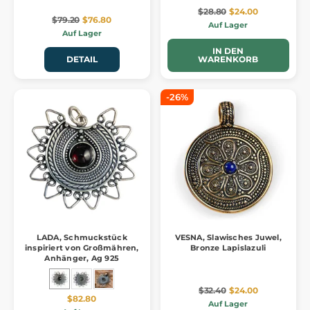
$28.80
$24.00
$79.20
$76.80
Auf Lager
Auf Lager
IN DEN
DETAIL
WARENKORB
-26%
LADA, Schmuckstück
VESNA, Slawisches Juwel,
inspiriert von Großmähren,
Bronze Lapislazuli
Anhänger, Ag 925
$32.40
$24.00
$82.80
Auf Lager