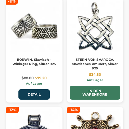
-11%
BORWIN, Slawisch -
STERN VON SVAROGA,
Wikinger Ring, Silber 925
slawisches Amulett, Silber
925
$34.80
$88.80
$79.20
Auf Lager
Auf Lager
IN DEN
DETAIL
WARENKORB
-12%
-14%