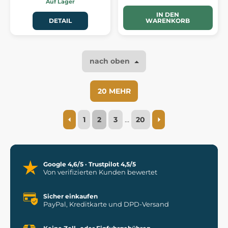
Auf Lager
IN DEN
DETAIL
WARENKORB
nach oben
20 MEHR
1
2
3
…
20
Google 4,6/5 · Trustpilot 4,5/5
Von verifizierten Kunden bewertet
Sicher einkaufen
PayPal, Kreditkarte und DPD-Versand