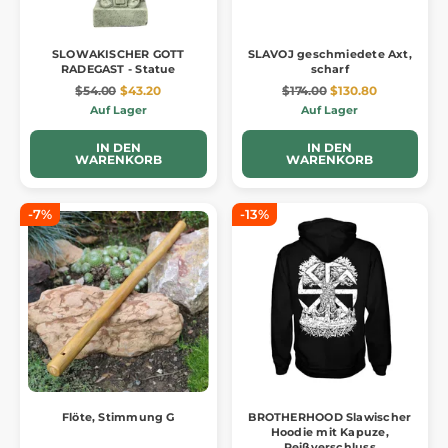
SLOWAKISCHER GOTT
SLAVOJ geschmiedete Axt,
RADEGAST - Statue
scharf
$54.00
$43.20
$174.00
$130.80
Auf Lager
Auf Lager
IN DEN
IN DEN
WARENKORB
WARENKORB
-7%
-13%
Flöte, Stimmung G
BROTHERHOOD Slawischer
Hoodie mit Kapuze,
Reißverschluss