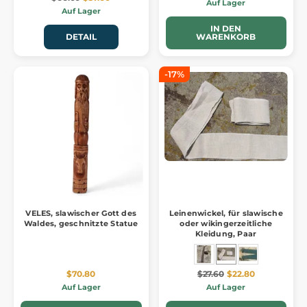
Auf Lager
Auf Lager
IN DEN
DETAIL
WARENKORB
-17%
VELES, slawischer Gott des
Leinenwickel, für slawische
Waldes, geschnitzte Statue
oder wikingerzeitliche
Kleidung, Paar
$70.80
$27.60
$22.80
Auf Lager
Auf Lager