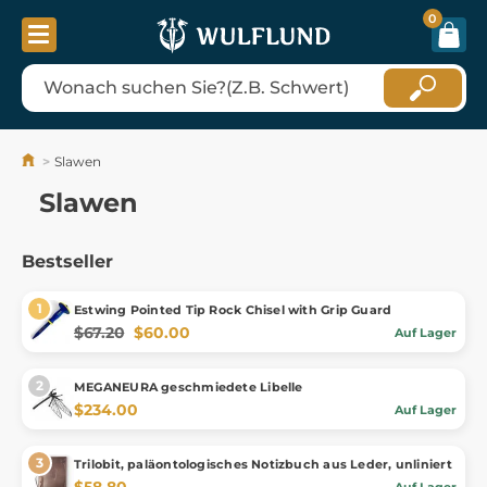
0
Slawen
Slawen
Bestseller
Estwing Pointed Tip Rock Chisel with Grip Guard
$67.20
$60.00
Auf Lager
MEGANEURA geschmiedete Libelle
$234.00
Auf Lager
Trilobit, paläontologisches Notizbuch aus Leder, unliniert
$58.80
Auf Lager