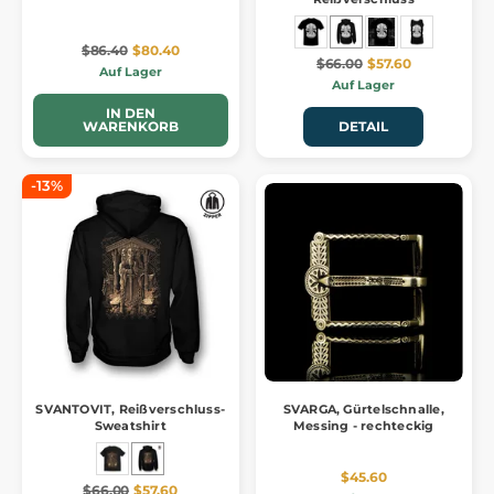
$86.40
$80.40
$66.00
$57.60
Auf Lager
Auf Lager
IN DEN
WARENKORB
DETAIL
-13%
SVANTOVIT, Reißverschluss-
SVARGA, Gürtelschnalle,
Sweatshirt
Messing - rechteckig
$45.60
$66.00
$57.60