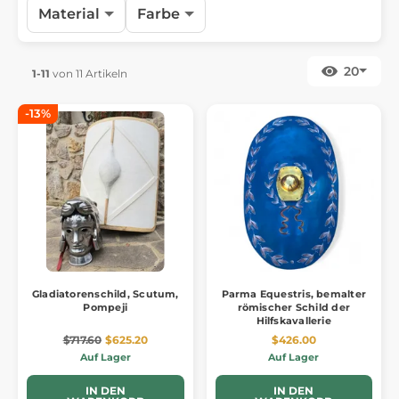
Material
Farbe
20
1-11
von 11 Artikeln
-13%
Gladiatorenschild, Scutum,
Parma Equestris, bemalter
Pompeji
römischer Schild der
Hilfskavallerie
$717.60
$625.20
$426.00
Auf Lager
Auf Lager
IN DEN
IN DEN