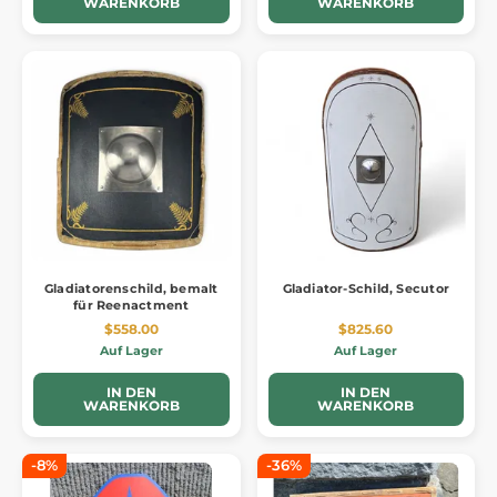
WARENKORB
WARENKORB
Gladiatorenschild, bemalt
Gladiator-Schild, Secutor
für Reenactment
$558.00
$825.60
Auf Lager
Auf Lager
IN DEN
IN DEN
WARENKORB
WARENKORB
-8%
-36%