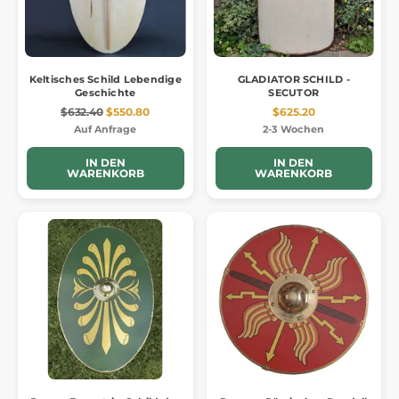
Keltisches Schild Lebendige
GLADIATOR SCHILD -
Geschichte
SECUTOR
$632.40
$550.80
$625.20
Auf Anfrage
2-3 Wochen
IN DEN
IN DEN
WARENKORB
WARENKORB