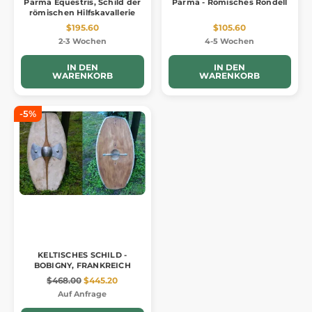
Parma Equestris, Schild der
Parma - Römisches Rondell
römischen Hilfskavallerie
$195.60
$105.60
2-3 Wochen
4-5 Wochen
IN DEN
IN DEN
WARENKORB
WARENKORB
-5%
KELTISCHES SCHILD -
BOBIGNY, FRANKREICH
$468.00
$445.20
Auf Anfrage