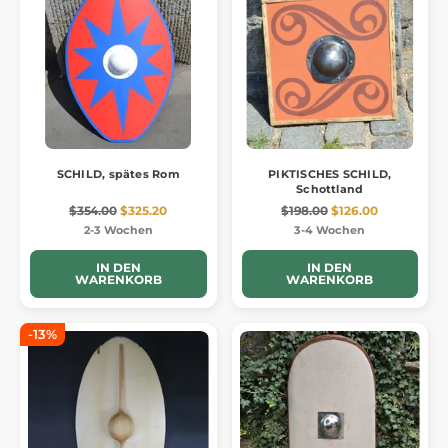
SCHILD, spätes Rom
PIKTISCHES SCHILD,
Schottland
$354.00
$325.20
$198.00
$126.00
2-3 Wochen
3-4 Wochen
IN DEN
IN DEN
WARENKORB
WARENKORB
-13%