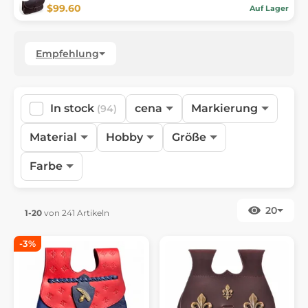
$99.60
Auf Lager
Empfehlung
In stock
cena
Markierung
(94)
Material
Hobby
Größe
Farbe
20
1-20
von 241 Artikeln
-3%