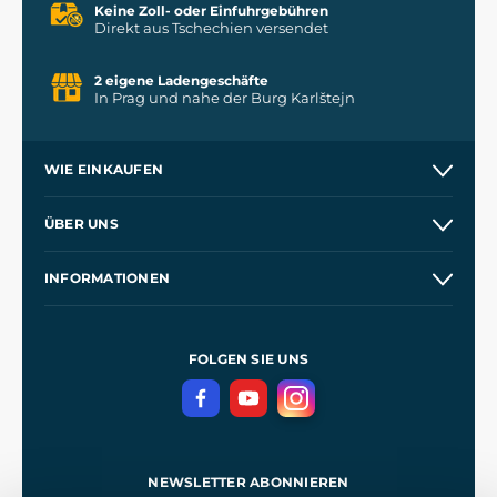
Keine Zoll- oder Einfuhrgebühren
Direkt aus Tschechien versendet
2 eigene Ladengeschäfte
In Prag und nahe der Burg Karlštejn
WIE EINKAUFEN
Versand und Zahlung
ÜBER UNS
Großhandel
Unsere Geschichte
INFORMATIONEN
Kontakt
Unsere Werkstätten
Allgemeine Geschäftsbedingungen
Referenzen
und
Kingdom Come: Deliverance
Datenschutzerklärung
FOLGEN SIE UNS
NEWSLETTER ABONNIEREN