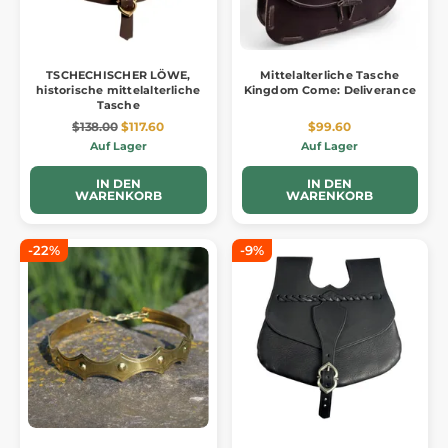
TSCHECHISCHER LÖWE,
Mittelalterliche Tasche
historische mittelalterliche
Kingdom Come: Deliverance
Tasche
$138.00
$117.60
$99.60
Auf Lager
Auf Lager
IN DEN
IN DEN
WARENKORB
WARENKORB
-22%
-9%