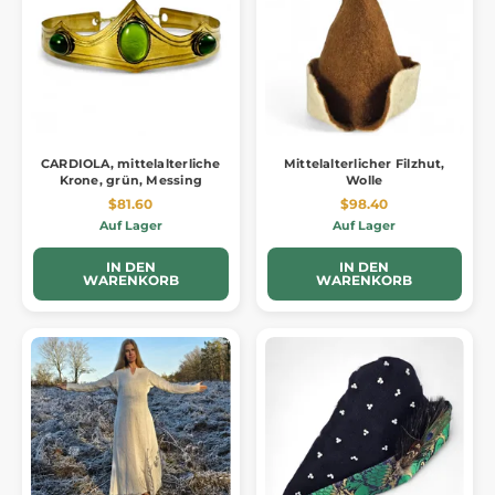
CARDIOLA, mittelalterliche
Mittelalterlicher Filzhut,
Krone, grün, Messing
Wolle
$81.60
$98.40
Auf Lager
Auf Lager
IN DEN
IN DEN
WARENKORB
WARENKORB