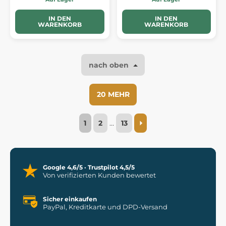
IN DEN
IN DEN
WARENKORB
WARENKORB
nach oben
20 MEHR
1
2
…
13
Google 4,6/5 · Trustpilot 4,5/5
Von verifizierten Kunden bewertet
Sicher einkaufen
PayPal, Kreditkarte und DPD-Versand