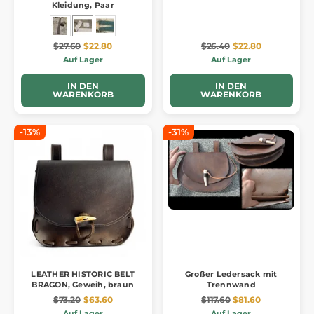
Kleidung, Paar
$27.60
$22.80
$26.40
$22.80
Auf Lager
Auf Lager
IN DEN
IN DEN
WARENKORB
WARENKORB
-13%
-31%
LEATHER HISTORIC BELT
Großer Ledersack mit
BRAGON, Geweih, braun
Trennwand
$73.20
$63.60
$117.60
$81.60
Auf Lager
Auf Lager