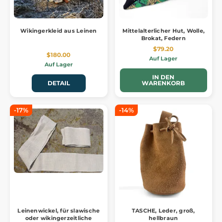
Wikingerkleid aus Leinen
Mittelalterlicher Hut, Wolle,
Brokat, Federn
$79.20
$180.00
Auf Lager
Auf Lager
IN DEN
DETAIL
WARENKORB
-17%
-14%
Leinenwickel, für slawische
TASCHE, Leder, groß,
oder wikingerzeitliche
hellbraun