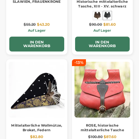
SLAWIEN, FRAUENKRONE
Historische mittelalterliche
Tasche, XIII - XV. schwarz
$55.20
$43.20
$90.00
$81.60
Auf Lager
Auf Lager
IN DEN
IN DEN
WARENKORB
WARENKORB
-13%
Mittelalterliche Wollmütze,
ROSE, historische
Brokat, Federn
mittelalterliche Tasche
$82.80
$100.80
$87.60