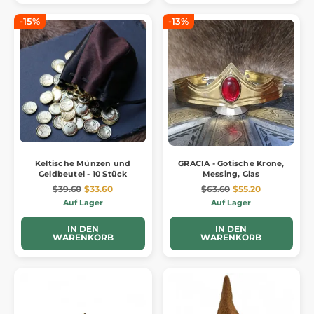
-15%
-13%
Keltische Münzen und
GRACIA - Gotische Krone,
Geldbeutel - 10 Stück
Messing, Glas
$39.60
$33.60
$63.60
$55.20
Auf Lager
Auf Lager
IN DEN
IN DEN
WARENKORB
WARENKORB