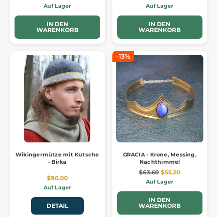
Auf Lager
Auf Lager
IN DEN
IN DEN
WARENKORB
WARENKORB
-13%
Wikingermütze mit Kutsche
GRACIA - Krone, Messing,
- Birka
Nachthimmel
$63.60
$55.20
$96.00
Auf Lager
Auf Lager
IN DEN
DETAIL
WARENKORB