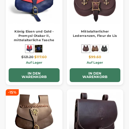
König Eisen und Gold -
Mittelalterlicher
Premysl Otakar II,
Lederranzen, Fleur de Lis
mittelalterliche Tasche
$121.20
$117.60
$99.60
Auf Lager
Auf Lager
IN DEN
IN DEN
WARENKORB
WARENKORB
-15%