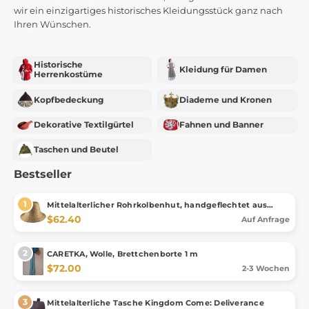
wir ein einzigartiges historisches Kleidungsstück ganz nach
Ihren Wünschen.
Historische
Kleidung für Damen
Herrenkostüme
Kopfbedeckung
Diademe und Kronen
Dekorative Textilgürtel
Fahnen und Banner
Taschen und Beutel
Bestseller
Mittelalterlicher Rohrkolbenhut, handgeflechtet aus
Rohrkolben, nach der Maciejowski‑Bibel
$62.40
Auf Anfrage
CARETKA, Wolle, Brettchenborte 1 m
$72.00
2-3 Wochen
Mittelalterliche Tasche Kingdom Come: Deliverance