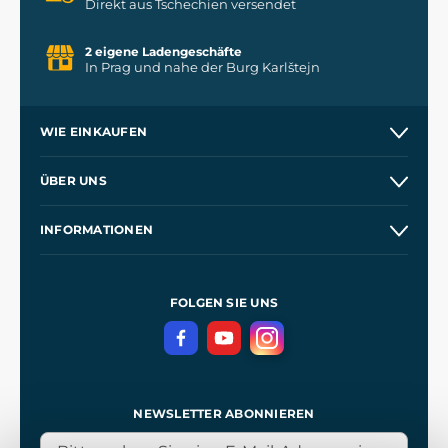
Direkt aus Tschechien versendet
2 eigene Ladengeschäfte
In Prag und nahe der Burg Karlštejn
WIE EINKAUFEN
Versand und Zahlung
ÜBER UNS
Großhandel
Unsere Geschichte
INFORMATIONEN
Kontakt
Unsere Werkstätten
Allgemeine Geschäftsbedingungen
Referenzen
und
Kingdom Come: Deliverance
Datenschutzerklärung
FOLGEN SIE UNS
NEWSLETTER ABONNIEREN