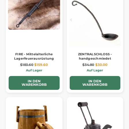
FIRE - Mittelalterliche
ZENTRALSCHLOSS -
Lagerfeuerausrüstung
handgeschmiedet
$183.60
$159.60
$34.80
$30.00
Auf Lager
Auf Lager
IN DEN
IN DEN
WARENKORB
WARENKORB