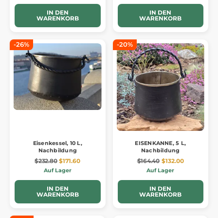
IN DEN
IN DEN
WARENKORB
WARENKORB
-26%
-20%
Eisenkessel, 10 L,
EISENKANNE, 5 L,
Nachbildung
Nachbildung
$232.80
$171.60
$164.40
$132.00
Auf Lager
Auf Lager
IN DEN
IN DEN
WARENKORB
WARENKORB