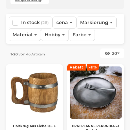
In stock
cena
Markierung
(26)
Material
Hobby
Farbe
20
1-20
von 46 Artikeln
Rabatt
-11%
Holzkrug aus Eiche 0,5 L
BRATPFANNE PERUNIKA 23