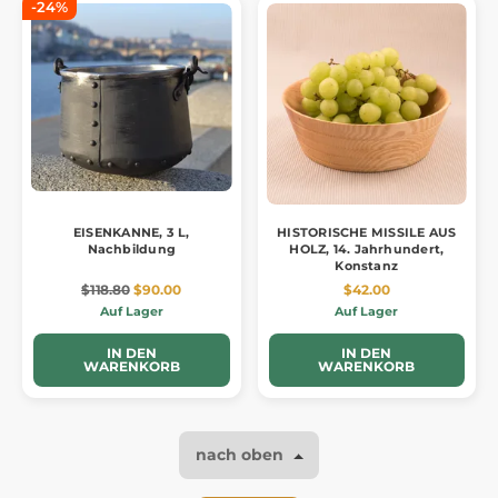
-24%
EISENKANNE, 3 L,
HISTORISCHE MISSILE AUS
Nachbildung
HOLZ, 14. Jahrhundert,
Konstanz
$118.80
$90.00
$42.00
Auf Lager
Auf Lager
IN DEN
IN DEN
WARENKORB
WARENKORB
nach oben