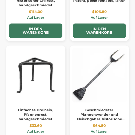
Historischer Grillrost,
Patera, poêle romaine, laiton
handgeschmiedet
$114.00
$106.80
Auf Lager
Auf Lager
IN DEN
IN DEN
WARENKORB
WARENKORB
Einfaches Dreibein,
Geschmiedeter
Pfannenrost,
Pfannenwender und
handgeschmiedet
Fleischgabel, historische
Replik
$33.60
$64.80
Auf Lager
Auf Lager