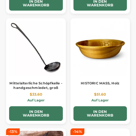
IN DEN
IN DEN
WARENKORB
WARENKORB
Mittelalterliche Schöpfkelle -
HISTORIC MASS, Holz
handgeschmiedet, groß
$33.60
$51.60
Auf Lager
Auf Lager
IN DEN
IN DEN
WARENKORB
WARENKORB
-13%
-14%