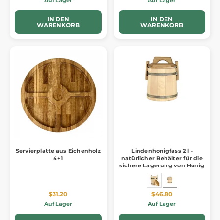
Auf Lager
Auf Lager
IN DEN
IN DEN
WARENKORB
WARENKORB
Servierplatte aus Eichenholz
Lindenhonigfass 2 l -
4+1
natürlicher Behälter für die
sichere Lagerung von Honig
$31.20
$46.80
Auf Lager
Auf Lager