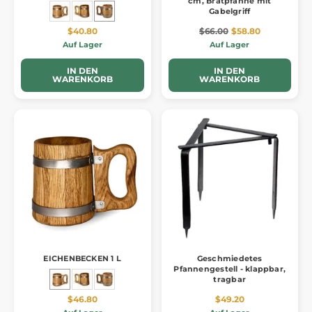
cm, Bratpfanne mit
Gabelgriff
$40.80
$66.00
$58.80
Auf Lager
Auf Lager
IN DEN
IN DEN
WARENKORB
WARENKORB
EICHENBECKEN 1 L
Geschmiedetes
Pfannengestell - klappbar,
tragbar
$46.80
$49.20