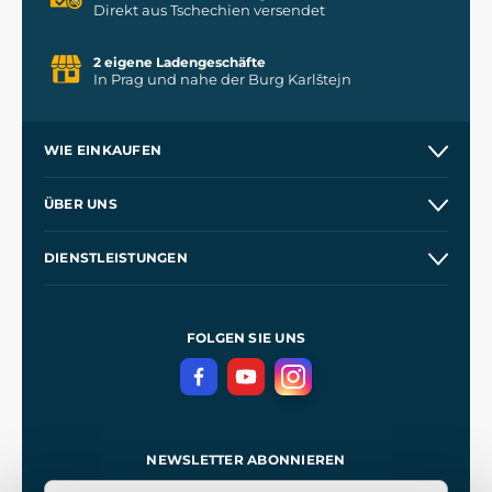
Direkt aus Tschechien versendet
2 eigene Ladengeschäfte
In Prag und nahe der Burg Karlštejn
WIE EINKAUFEN
Kontakt
ÜBER UNS
Etsy Shop
Unsere Geschichte
DIENSTLEISTUNGEN
Großhandel
Unsere Werkstätten
Versand und Zahlung
Referenzen
und
Kingdom Come: Deliverance
Geschäftsbedingungen
FOLGEN SIE UNS
Datenschutz
NEWSLETTER ABONNIEREN