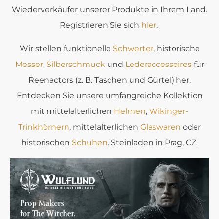
Wiederverkäufer unserer Produkte in Ihrem Land.
Registrieren Sie sich
hier
.
Wir stellen funktionelle
Schwerter
, historische
Messer
,
Silberschmuck
und
Lederaccessoires
für
Reenactors (z. B. Taschen und Gürtel) her.
Entdecken Sie unsere umfangreiche Kollektion
mit mittelalterlichen
Helmen
,
Wikinger-
Trinkhörnern
, mittelalterlichen
Glaswaren
oder
historischen
Schuhen
. Steinladen in Prag, CZ.