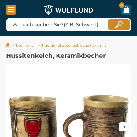
0
Tischkultur
Traditionelle tschechische Keramik
Hussitenkelch, Keramikbecher