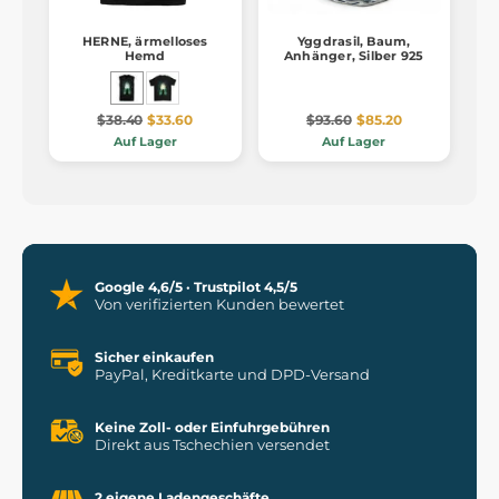
HERNE, ärmelloses
Yggdrasil, Baum,
Hemd
Anhänger, Silber 925
$38.40
$33.60
$93.60
$85.20
Auf Lager
Auf Lager
Google 4,6/5 · Trustpilot 4,5/5
Von verifizierten Kunden bewertet
Sicher einkaufen
PayPal, Kreditkarte und DPD-Versand
Keine Zoll- oder Einfuhrgebühren
Direkt aus Tschechien versendet
2 eigene Ladengeschäfte