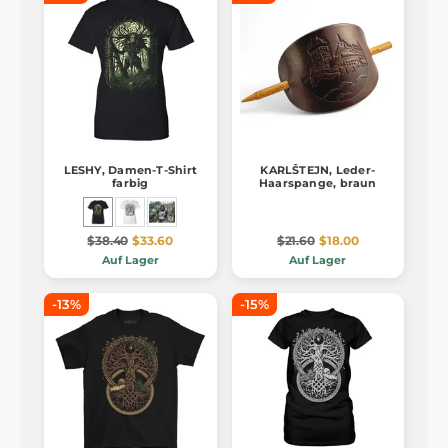
LESHY, Damen-T-Shirt
KARLŠTEJN, Leder-
farbig
Haarspange, braun
$38.40
$33.60
$21.60
$18.00
Auf Lager
Auf Lager
-13%
-15%