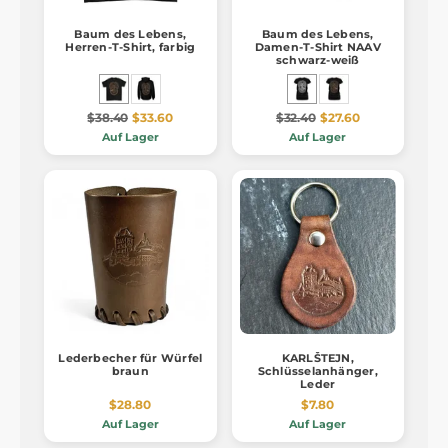
Baum des Lebens,
Baum des Lebens,
Herren-T-Shirt, farbig
Damen-T-Shirt NAAV
schwarz-weiß
$38.40
$33.60
$32.40
$27.60
Auf Lager
Auf Lager
Lederbecher für Würfel
KARLŠTEJN,
braun
Schlüsselanhänger,
Leder
$28.80
$7.80
Auf Lager
Auf Lager