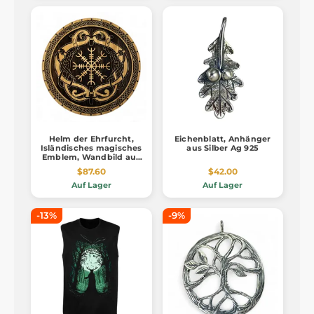
Helm der Ehrfurcht,
Eichenblatt, Anhänger
Isländisches magisches
aus Silber Ag 925
Emblem, Wandbild aus
Holz 32cm
$87.60
$42.00
Auf Lager
Auf Lager
-13%
-9%