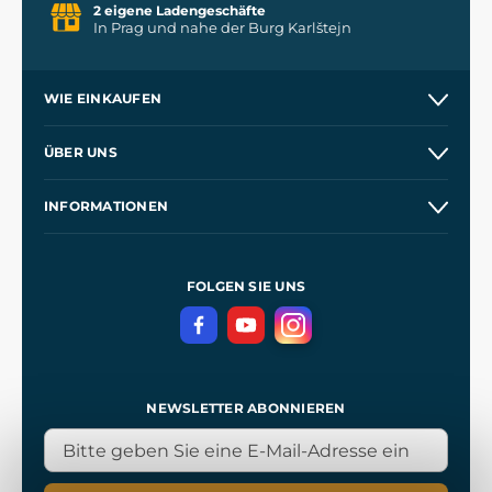
2 eigene Ladengeschäfte
In Prag und nahe der Burg Karlštejn
WIE EINKAUFEN
Versand und Zahlung
ÜBER UNS
Großhandel
Unsere Geschichte
INFORMATIONEN
Kontakt
Unsere Werkstätten
Allgemeine Geschäftsbedingungen
Referenzen
und
Kingdom Come: Deliverance
Datenschutzerklärung
FOLGEN SIE UNS
NEWSLETTER ABONNIEREN