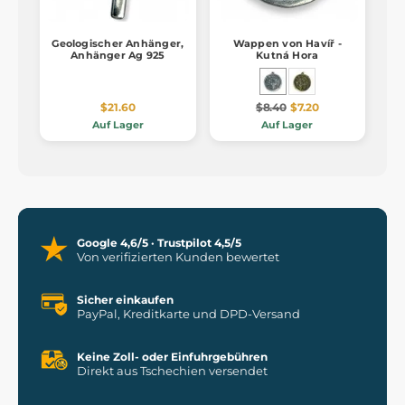
Geologischer Anhänger,
Wappen von Havíř -
Anhänger Ag 925
Kutná Hora
$21.60
$8.40
$7.20
Auf Lager
Auf Lager
Google 4,6/5 · Trustpilot 4,5/5
Von verifizierten Kunden bewertet
Sicher einkaufen
PayPal, Kreditkarte und DPD-Versand
Keine Zoll- oder Einfuhrgebühren
Direkt aus Tschechien versendet