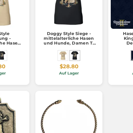
tyle
Doggy Style Siege -
Has
ung -
mittelalterliche Hasen
Kin
iche Hasen
und Hunde, Damen T-
De
Damen T-
Shirt, schwarz
t
80
$28.80
ger
Auf Lager