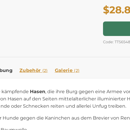
$28.
Code: TTS654
ibung
Zubehör
Galerie
(2)
(2)
e
kämpfende
Hasen
, die ihre Burg gegen eine Armee v
on Hasen auf den Seiten mittelalterlicher illuminierte
de oder Schnecken reiten und allerlei Unfug treiben.
r Hunde gegen die Kaninchen aus dem Brevier von Renau
% Baumwolle