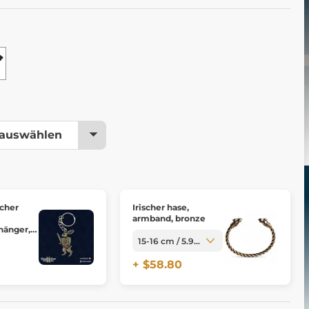
icher
Irischer hase,
armband, bronze
hänger,
ome:
ii
+ $58.80