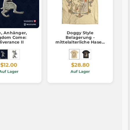
e, Anhänger,
Doggy Style
gdom Come:
Belagerung -
liverance II
mittelalterliche Hasen
und Hunde, Herren-T-
Shirt
$12.00
$28.80
Auf Lager
Auf Lager