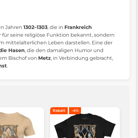
den Jahren
1302–1303
, die in
Frankreich
ur für seine religiöse Funktion bekannt, sondern
 mittelalterlichen Leben darstellen. Eine der
die Hasen
, die den damaligen Humor und
dem Bischof von
Metz
, in Verbindung gebracht,
nst
.
Rabatt
-4%