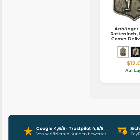
Anhänger 
Rattenloch,
Come: Deliv
$12.
Auf La
Google 4,6/5 · Trustpilot 4,5/5
Sic
Von verifizierten Kunden bewertet
PayP