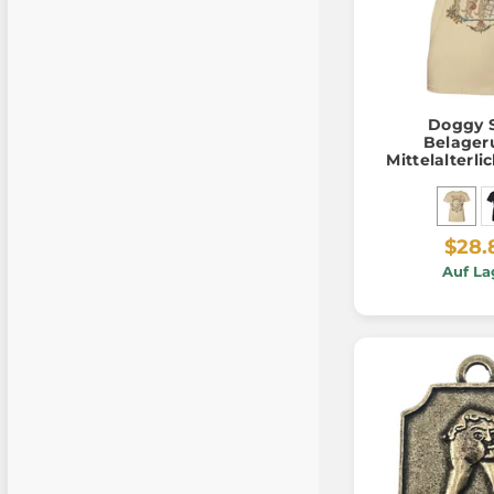
Doggy S
Belager
Mittelalterl
und Hunde, 
Shir
$28.
Auf La