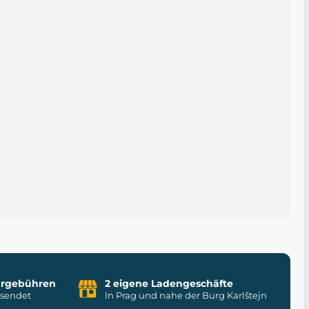
uhrgebühren
2 eigene Ladengeschäfte
rsendet
In Prag und nahe der Burg Karlštejn