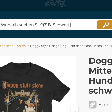
idnische T-Shirts
Doggy Style Belagerung - Mittelalterliche Hasen und 
Dogg
Mitte
Hunde
schw
Mittelal