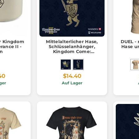
r Kingdom
Mittelalterlicher Hase,
DUEL - 
rance II -
Schlüsselanhänger,
Hase un
en
Kingdom Come:
Deliverance II
40
$14.40
ger
Auf Lager