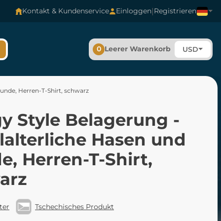
|
Kontakt & Kundenservice
Einloggen
Registrieren
0
Leerer Warenkorb
USD
Hunde, Herren-T-Shirt, schwarz
y Style Belagerung -
lalterliche Hasen und
, Herren-T-Shirt,
arz
ter
Tschechisches Produkt