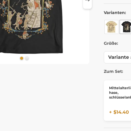
Varianten:
Größe:
Zum Set:
Mittelalterl
hase,
schlüsselan
kingdom c
deliverance 
+ $14.40