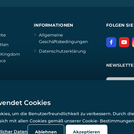
INFORMATIONEN
FOLGEN SIE
hte
Allgemeine
Geschäftsbedingungen
tten
Datenschutzerklärung
d
Kingdom
nce
NEWSLETTE
wendet Cookies
ies, um die Benutzerfreundlichkeit zu verbessern. Durch di
 sich mit allen Cookies gemäß unserer Cookie- Bestimmunge
© Alle Rechte vorbehalten. www.wulflund.de 2007-2026.
Powered by
Simplia.cz
, protected by reCAPTCHA.
licher Daten
Ablehnen
Akzeptieren