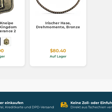
Kneipe
Irischer Hase,
 Kingdom
Drehmomente, Bronze
erance 2
00
$80.40
ger
Auf Lager
her einkaufen
Keine Zoll- oder Einf
al, Kreditkarte und DPD-Versand
Direkt aus Tschechien ve