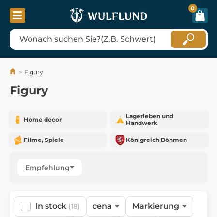
0
Figury
Figury
Lagerleben und
Home decor
Handwerk
Filme, Spiele
Königreich Böhmen
Empfehlung
In stock
cena
Markierung
(18)