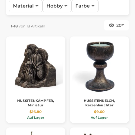
Material
Hobby
Farbe
20
1-18
von 18 Artikeln
HUSSITENKÄMPFER,
HUSSITENKELCH,
Miniatur
Kerzenleuchter
$16.80
$9.60
Auf Lager
Auf Lager