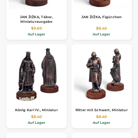
JAN ŽIŽKA, Tábor,
JAN ŽIŽKA, Figürchen
Miniaturausgabe
$9.60
$8.40
Auf Lager
Auf Lager
König Karl IV., Miniatur
Ritter mit Schwert, Miniatur
$8.40
$8.40
Auf Lager
Auf Lager