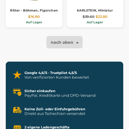
Ritter - Böhmen, Figürchen
KARLSTEIN, Miniatur
$16.80
$39.60
$22.80
Auf Lager
Auf Lager
nach oben
Google 4,6/5 · Trustpilot 4,5/5
Von verifizierten Kunden bewertet
Sicher einkaufen
PayPal, Kreditkarte und DPD-Versand
Keine Zoll- oder Einfuhrgebühren
Direkt aus Tschechien versendet
2 eigene Ladengeschäfte