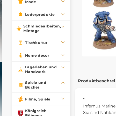
Mode
Lederprodukte
Schmiedearbeiten,
Mintage
Tischkultur
Home decor
Lagerleben und
Handwerk
Produktbeschre
Spiele und
Bücher
Filme, Spiele
"
Infernus Marine
Königreich
Sie sind Nahka
Böhmen