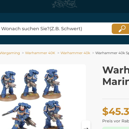
Wargaming
Warhammer 40K
Warhammer 40k
Warhammer 40k Spa
Warh
Mari
$45.
Preis vor Ra