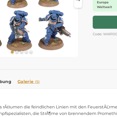
Europa
Weltweit
Code: WAR10
ibung
Galerie
(5)
s rĂ¤umen die feindlichen Linien mit den FeuerstĂĽrmen 
mpfspezialisten, die StrĂ¶me von brennendem Prometh