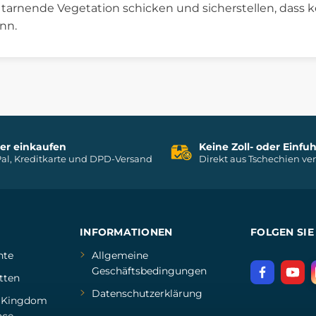
tarnende Vegetation schicken und sicherstellen, dass k
nn.
her einkaufen
Keine Zoll- oder Einf
al, Kreditkarte und DPD-Versand
Direkt aus Tschechien ve
INFORMATIONEN
FOLGEN SIE
hte
Allgemeine
Geschäftsbedingungen
tten
Datenschutzerklärung
d
Kingdom