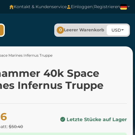
|
Kontakt & Kundenservice
Einloggen
Registrieren
0
Leerer Warenkorb
USD
ce Marines Infernus Truppe
ammer 40k Space
nes Infernus Truppe
36
Letzte Stücke auf Lager
batt:
$50.40