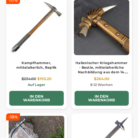
-17%
Kampfhammer,
Italienischer Kriegshammer
mittelalterlich, Replik
- Bestie, mittelalterliche
Nachbildung aus dem 14.
Jahrhundert, Da Carrara
$234.00
$193.20
$264.00
Auf Lager
8-12 Wochen
IN DEN
IN DEN
WARENKORB
WARENKORB
-13%