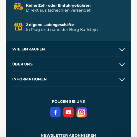
Keine Zoll- oder Einfuhrgebühren
Direkt aus Tschechien versendet
2 eigene Ladengeschäfte
In Prag und nahe der Burg Karlštejn
WIE EINKAUFEN
Versand und Zahlung
ÜBER UNS
Großhandel
Unsere Geschichte
INFORMATIONEN
Kontakt
Unsere Werkstätten
Allgemeine Geschäftsbedingungen
Referenzen
und
Kingdom Come: Deliverance
Datenschutzerklärung
FOLGEN SIE UNS
NEWSLETTER ABONNIEREN