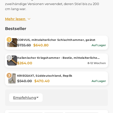
zweihändige Versionen verwendet, deren Stiel bis zu 200
cm lang war.
Mehr lesen
Bestseller
CORVUS, mittelalterlicher Schlachthammer, geätzt
$735.60
$640.80
Auf Lager
Italienischer Kriegshammer - Bestie, mittelalterliche
Nachbildung aus dem 14. Jahrhundert, Da Carrara
$264.00
8-12 Wochen
KRIEGSAXT, Süddeutschland, Replik
$540.00
$470.40
Auf Lager
Empfehlung