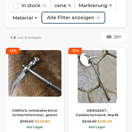
In stock
cena
Markierung
(5)
Alle Filter anzeigen
Material
20
1-9
von 9 Artikeln
-13%
-13%
CORVUS, mittelalterlicher
KRIEGSAXT,
Schlachthammer, geätzt
Süddeutschland, Replik
$735.60
$640.80
$540.00
$470.40
Auf Lager
Auf Lager