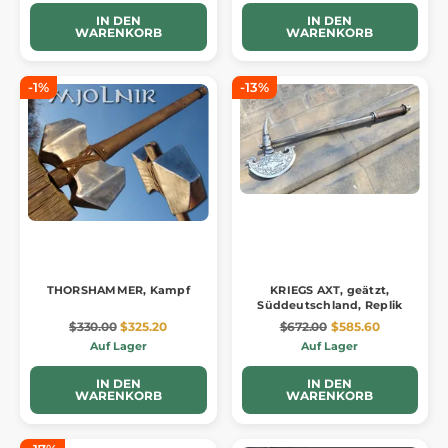
IN DEN
IN DEN
WARENKORB
WARENKORB
-1%
-13%
THORSHAMMER, Kampf
KRIEGS AXT, geätzt,
Süddeutschland, Replik
$330.00
$325.20
$672.00
$585.60
Auf Lager
Auf Lager
IN DEN
IN DEN
WARENKORB
WARENKORB