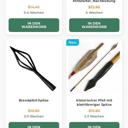
Mittelalter, Nachbildung
$14.40
$22.80
3-4 Wochen
4 Wochen
IN DEN
IN DEN
WARENKORB
WARENKORB
Neu
Brandpfeil-Spitze
Historischer Pfeil mit
blattförmiger Spitze
$10.80
$10.80
2-3 Wochen
2-3 Wochen
IN DEN
IN DEN