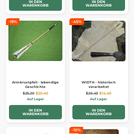
IN DEN
IN DEN
WARENKORB
WARENKORB
-19%
-45%
Armbrustpfeil - lebendige
WIDTH - historisch
Geschichte
verarbeitet
$25.20
$20.40
$26.40
$14.40
Auf Lager
Auf Lager
IN DEN
IN DEN
WARENKORB
WARENKORB
-10%