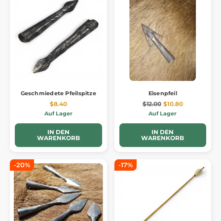
Geschmiedete Pfeilspitze
Eisenpfeil
$8.40
$12.00
$10.80
Auf Lager
Auf Lager
IN DEN
IN DEN
WARENKORB
WARENKORB
-20%
-17%