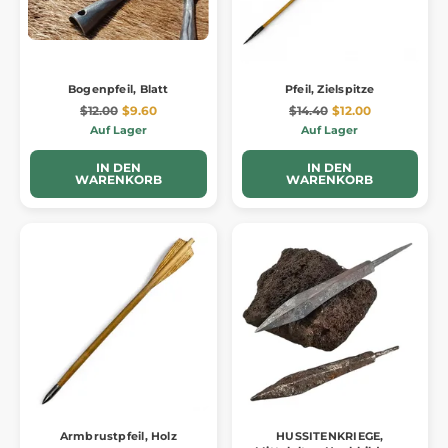
Bogenpfeil, Blatt
Pfeil, Zielspitze
$12.00
$9.60
$14.40
$12.00
Auf Lager
Auf Lager
IN DEN
IN DEN
WARENKORB
WARENKORB
Armbrustpfeil, Holz
HUSSITENKRIEGE,