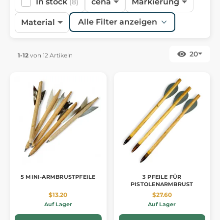
In stock
cena
Markierung
(8)
Alle Filter anzeigen
Material
20
1-12
von 12 Artikeln
5 MINI-ARMBRUSTPFEILE
3 PFEILE FÜR
PISTOLENARMBRUST
$13.20
$27.60
Auf Lager
Auf Lager