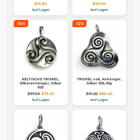
$16.80
$99.60
Auf Lager
Auf Lager
-10%
-12%
KELTISCHE TRISKEL,
TRISKEL voll, Anhänger,
Silberanhänger, Silber
Silber 925,10g
925
$87.60
$79.20
$91.20
$80.40
Auf Lager
Auf Lager