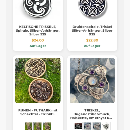
KELTISCHE TRISKELE,
Druidenspirale, Triskel
Spirale, Silber-Anhänger,
Silber-Anhänger, Silber
Silber 925
925
$24.00
$22.80
Auf Lager
Auf Lager
RUNEN - FUTHARK mit
TRISKEL,
Schachtel - TRISKEL
Jugendstilschmuck,
Halskette, Amethyst und
Mondstein Ag 925/1000