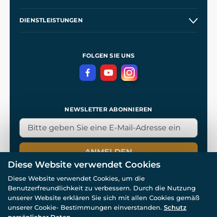
Etsy Shop
Unsere Geschichte
DIENSTLEISTUNGEN
Großhandel
Unsere Werkstätten
Versand und Zahlung
Referenzen
und
Kingdom Come: Deliverance
Geschäftsbedingungen
FOLGEN SIE UNS
Datenschutz
NEWSLETTER ABONNIEREN
ANMELDEN
Diese Website verwendet Cookies
Diese Website verwendet Cookies, um die
Benutzerfreundlichkeit zu verbessern. Durch die Nutzung
unserer Website erklären Sie sich mit allen Cookies gemäß
unserer Cookie- Bestimmungen einverstanden.
Schutz
© Alle Rechte vorbehalten. www.wulflund.de 2007-2026.
Powered by
Simplia.cz
, protected by reCAPTCHA.