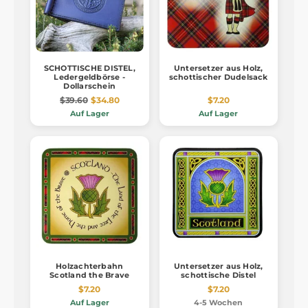
SCHOTTISCHE DISTEL,
Untersetzer aus Holz,
Ledergeldbörse -
schottischer Dudelsack
Dollarschein
$39.60
$34.80
$7.20
Auf Lager
Auf Lager
Holzachterbahn
Untersetzer aus Holz,
Scotland the Brave
schottische Distel
$7.20
$7.20
Auf Lager
4-5 Wochen