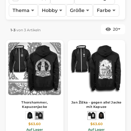
Thema
Hobby
Größe
Farbe
20
1-3
von 3 Artikeln
Thorshammer,
Jan Žižka - gegen alle! Jacke
Kapuzenjacke
mit Kapuze
$63.60
$63.60
Auf Lager
Auf Lager