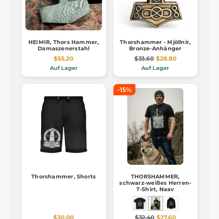
HEIMIR, Thors Hammer,
Thorshammer - Mjöllnir,
Damaszenerstahl
Bronze-Anhänger
$55.20
$33.60
$28.80
Auf Lager
Auf Lager
-15%
Thorshammer, Shorts
THORSHAMMER,
schwarz-weißes Herren-
T-Shirt, Naav
$30.00
$32.40
$27.60