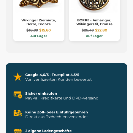
Wikinger Zierniete,
BORRE - Anhänger,
Borre, Bronze
Wikingerstil, Bronze
$18.00
$15.60
$26.40
$22.80
Auf Lager
Auf Lager
Google 4,6/5 · Trustpilot 4,5/5
Von verifizierten Kunden bewertet
Sicher einkaufen
PayPal, Kreditkarte und DPD-Versand
Keine Zoll- oder Einfuhrgebühren
Direkt aus Tschechien versendet
2 eigene Ladengeschäfte