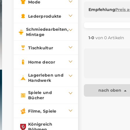
Mode
Empfehlung
Preis 
Lederprodukte
Schmiedearbeiten,
Mintage
1-0
von 0 Artikeln
Tischkultur
Home decor
Lagerleben und
Handwerk
nach oben
Spiele und
Bücher
Filme, Spiele
Königreich
Böhmen