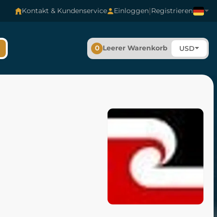
|
Kontakt & Kundenservice
Einloggen
Registrieren
0
Leerer Warenkorb
USD