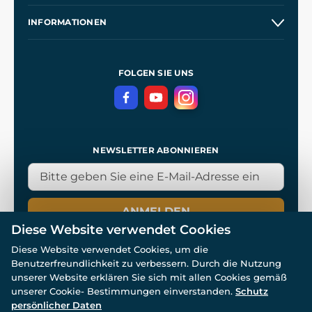
Großhandel
Unsere Geschichte
INFORMATIONEN
Kontakt
Unsere Werkstätten
Allgemeine Geschäftsbedingungen
Referenzen
und
Kingdom Come: Deliverance
Datenschutzerklärung
FOLGEN SIE UNS
NEWSLETTER ABONNIEREN
ANMELDEN
Diese Website verwendet Cookies
Diese Website verwendet Cookies, um die
Benutzerfreundlichkeit zu verbessern. Durch die Nutzung
unserer Website erklären Sie sich mit allen Cookies gemäß
unserer Cookie- Bestimmungen einverstanden.
Schutz
© Alle Rechte vorbehalten. www.wulflund.de 2007-2026.
Powered by
Simplia.cz
, protected by reCAPTCHA.
persönlicher Daten