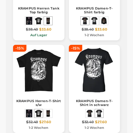
KRAMPUS Herren Tank
KRAMPUS Damen-T-
Top farbig
Shirt farbig
$38.40
$33.60
$38.40
$33.60
Auf Lager
1-2 Wochen
-15%
-15%
KRAMPUS Herren-T-Shirt
KRAMPUS Damen-T-
s/w
Shirt in schwarz
$32.40
$27.60
$32.40
$27.60
1-2 Wochen
1-2 Wochen