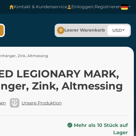
|
Kontakt & Kundenservice
Einloggen
Registrieren
0
Leerer Warenkorb
USD
änger, Zink, Altmessing
ED LEGIONARY MARK,
nger, Zink, Altmessing
hen
Unsere Produktion
Mehr als 10 Stück auf
Lager