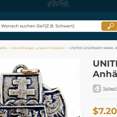
ette
Alle Anhänger, unsere Produktion
UNITED LEGIONARY MARK, Anh
UNIT
Anhä
Tschec
$7.20