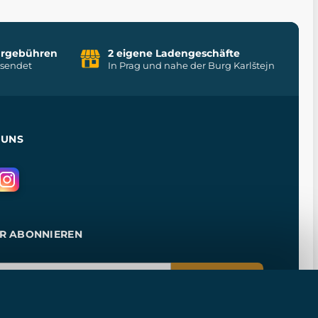
uhrgebühren
2 eigene Ladengeschäfte
rsendet
In Prag und nahe der Burg Karlštejn
 UNS
R ABONNIEREN
ANMELDEN