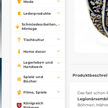
Mode
Lederprodukte
Schmiedearbeiten,
Mintage
Tischkultur
Home decor
Lagerleben und
Handwerk
Produktbeschre
Spiele und
Bücher
Filme, Spiele
Das fast schon
Legionärsemb
Königreich
Böhmen, Mähren
Böhmen