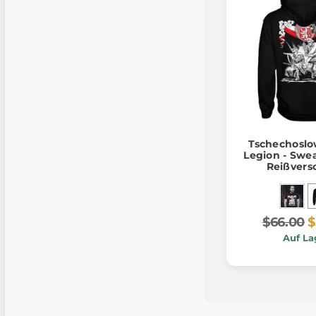
Tschechoslo
Legion - Swea
Reißvers
$66.00
$
Auf La