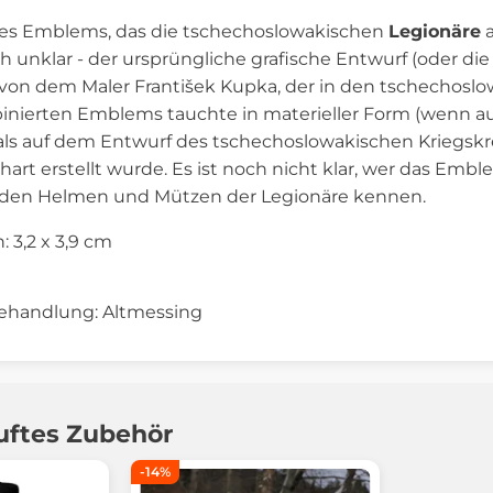
es Emblems, das die tschechoslowakischen
Legionäre
a
och unklar - der ursprüngliche grafische Entwurf (oder di
von dem Maler František Kupka, der in den tschechoslo
inierten Emblems tauchte in materieller Form (wenn a
als auf dem Entwurf des tschechoslowakischen Kriegskr
hart erstellt wurde. Es ist noch nicht klar, wer das Emb
on den Helmen und Mützen der Legionäre kennen.
3,2 x 3,9 cm
ehandlung: Altmessing
uftes Zubehör
-14%