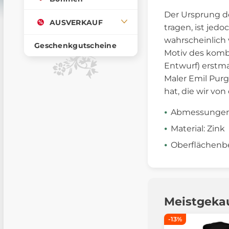
Der Ursprung d
AUSVERKAUF
tragen, ist jed
wahrscheinlich 
Geschenkgutscheine
Motiv des komb
Entwurf) erstm
Maler Emil Purg
hat, die wir v
Abmessungen: 
Material: Zink
Oberflächenb
Meistgeka
-13%