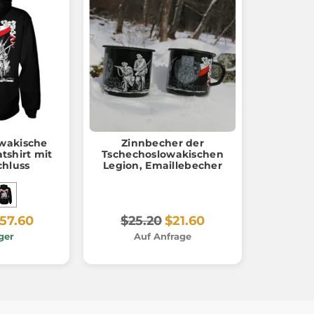
wakische
Zinnbecher der
tshirt mit
Tschechoslowakischen
chluss
Legion, Emaillebecher
57.60
$25.20
$21.60
ger
Auf Anfrage