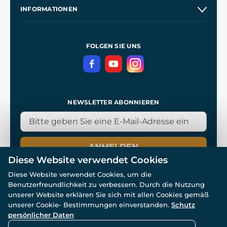
Unsere Geschichte
INFORMATIONEN
Kontakt
Unsere Werkstätten
Allgemeine Geschäftsbedingungen
Referenzen
und
Kingdom Come: Deliverance
Datenschutzerklärung
FOLGEN SIE UNS
NEWSLETTER ABONNIEREN
ANMELDEN
Diese Website verwendet Cookies
Diese Website verwendet Cookies, um die
Benutzerfreundlichkeit zu verbessern. Durch die Nutzung
unserer Website erklären Sie sich mit allen Cookies gemäß
unserer Cookie- Bestimmungen einverstanden.
Schutz
© Alle Rechte vorbehalten. www.wulflund.de 2007-2026.
Powered by
Simplia.cz
, protected by reCAPTCHA.
persönlicher Daten