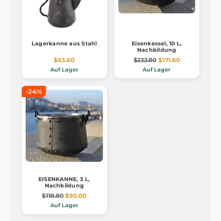
Lagerkanne aus Stahl
Eisenkessel, 10 L,
Nachbildung
$63.60
$232.80
$171.60
Auf Lager
Auf Lager
-24%
EISENKANNE, 3 L,
Nachbildung
$118.80
$90.00
Auf Lager