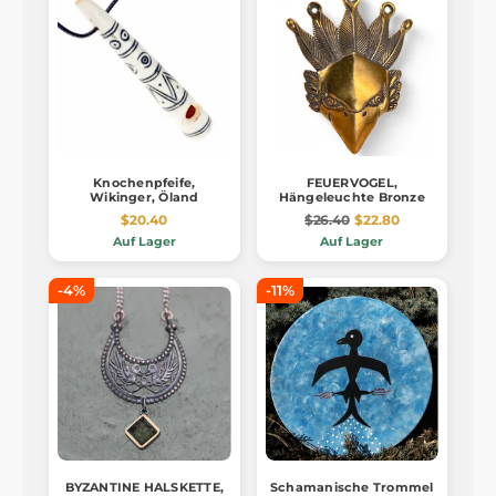
Knochenpfeife,
FEUERVOGEL,
Wikinger, Öland
Hängeleuchte Bronze
$20.40
$26.40
$22.80
Auf Lager
Auf Lager
-4%
-11%
BYZANTINE HALSKETTE,
Schamanische Trommel