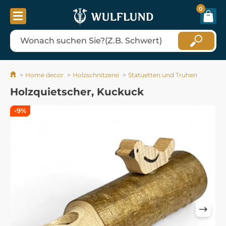
0
Home decor
Holzschnitzerei
Statuetten und Truhen
Holzquietscher, Kuckuck
-9%