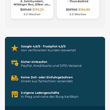
X. Jahrhundert,
- Thunderbird
Wikinger Rus, Silber und
MOLDAVITE
$201.60
$193.20
$207.60
$184.80
2-3 Wochen
2-3 Wochen
Google 4,6/5 · Trustpilot 4,5/5
Von verifizierten Kunden bewertet
Sicher einkaufen
PayPal, Kreditkarte und DPD-Versand
Keine Zoll- oder Einfuhrgebühren
Direkt aus Tschechien versendet
2 eigene Ladengeschäfte
In Prag und nahe der Burg Karlštejn