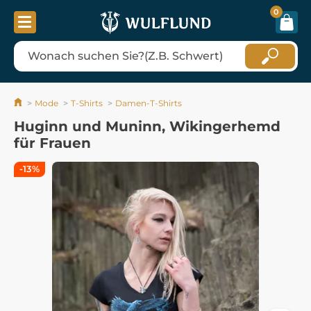
0
Mode
T-Shirts
Damen-T-Shirts
Huginn und Muninn, Wikingerhemd
für Frauen
-13%