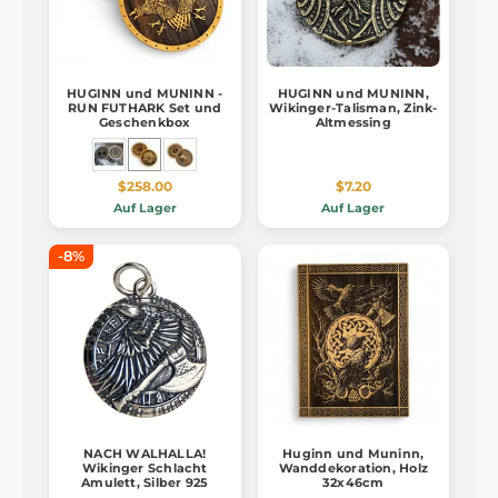
HUGINN und MUNINN -
HUGINN und MUNINN,
RUN FUTHARK Set und
Wikinger-Talisman, Zink-
Geschenkbox
Altmessing
$258.00
$7.20
Auf Lager
Auf Lager
-8%
NACH WALHALLA!
Huginn und Muninn,
Wikinger Schlacht
Wanddekoration, Holz
Amulett, Silber 925
32x46cm