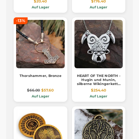
$20.40
$176.40
Auf Lager
Auf Lager
-13%
Thorshammer, Bronze
HEART OF THE NORTH -
Hugin und Munin,
silberne Wikingerkette
Ag 925 10g
$66.00
$57.60
$254.40
Auf Lager
Auf Lager