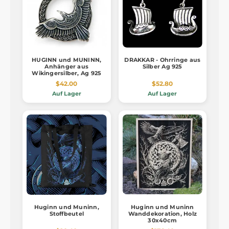
HUGINN und MUNINN,
DRAKKAR - Ohrringe aus
Anhänger aus
Silber Ag 925
Wikingersilber, Ag 925
$42.00
$52.80
Auf Lager
Auf Lager
Huginn und Muninn,
Huginn und Muninn
Stoffbeutel
Wanddekoration, Holz
30x40cm