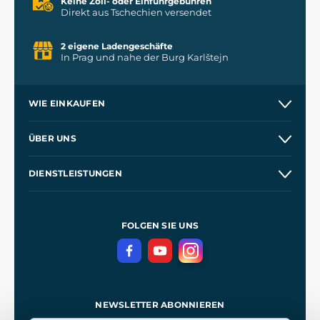
Keine Zoll- oder Einfuhrgebühren
Direkt aus Tschechien versendet
2 eigene Ladengeschäfte
In Prag und nahe der Burg Karlštejn
WIE EINKAUFEN
Kontakt
ÜBER UNS
Etsy Shop
Unsere Geschichte
DIENSTLEISTUNGEN
Großhandel
Unsere Werkstätten
Versand und Zahlung
Referenzen
und
Kingdom Come: Deliverance
Geschäftsbedingungen
FOLGEN SIE UNS
Datenschutz
NEWSLETTER ABONNIEREN