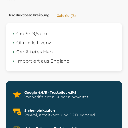
Produktbeschreibung
(2)
Galerie
Größe: 9,5 cm
Offizielle Lizenz
Gehärtetes Harz
Importiert aus England
Google 4,6/5 · Trustpilot 4,5/5
Von verifizierten Kunden bewertet
Sicher einkaufen
PayPal, Kreditkarte und DPD-Versand