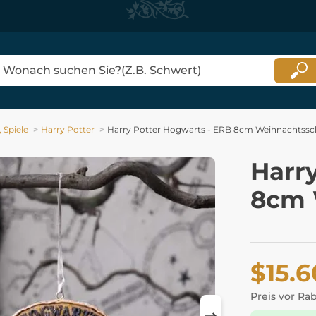
 Spiele
Harry Potter
Harry Potter Hogwarts - ERB 8cm Weihnachtss
Harr
8cm 
$15.6
Preis vor Ra