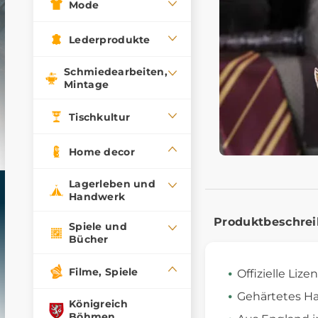
Mode
Lederprodukte
Schmiedearbeiten,
Mintage
Tischkultur
Home decor
Lagerleben und
Handwerk
Produktbeschre
Spiele und
Bücher
Filme, Spiele
Offizielle Lize
Gehärtetes Ha
Königreich
Böhmen