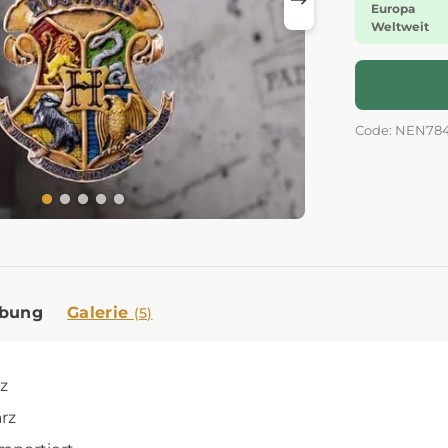
Europa
Weltweit
Code: NEN78
ibung
Galerie
(5)
nz
rz