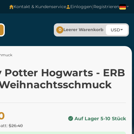
|
Kontakt & Kundenservice
Einloggen
Registrieren
0
Leerer Warenkorb
USD
chmuck
y Potter Hogwarts - ERB
Weihnachtsschmuck
0
Auf Lager 5-10 Stück
batt:
$26.40