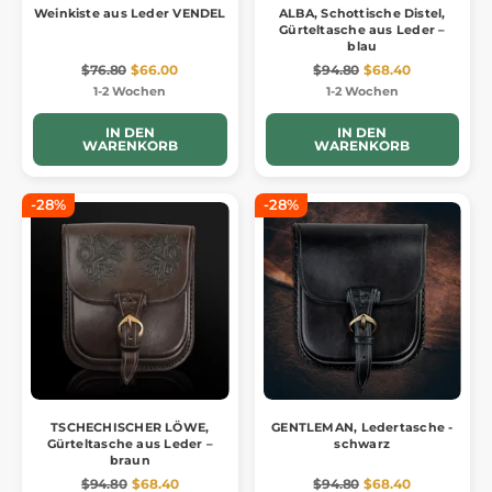
Weinkiste aus Leder VENDEL
ALBA, Schottische Distel,
Gürteltasche aus Leder –
blau
$76.80
$66.00
$94.80
$68.40
1-2 Wochen
1-2 Wochen
IN DEN
IN DEN
WARENKORB
WARENKORB
-28%
-28%
TSCHECHISCHER LÖWE,
GENTLEMAN, Ledertasche -
Gürteltasche aus Leder –
schwarz
braun
$94.80
$68.40
$94.80
$68.40