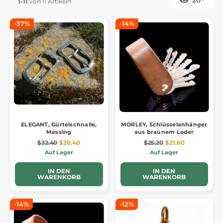
1-11
von 11 Artikeln
-37%
-14%
ELEGANT, Gürtelschnalle,
MORLEY, Schlüsselanhänger
Messing
aus braunem Leder
$32.40
$20.40
$25.20
$21.60
Auf Lager
Auf Lager
IN DEN
IN DEN
WARENKORB
WARENKORB
-14%
-12%