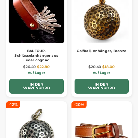
BALFOUR,
Golfball, Anhänger, Bronze
Schlüsselanhänger aus
Leder cognac
$26.40
$22.80
$20.40
$18.00
Auf Lager
Auf Lager
IN DEN
IN DEN
WARENKORB
WARENKORB
-12%
-20%