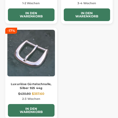
1-2 Wochen
3-4 Wochen
IN DEN
IN DEN
WARENKORB
WARENKORB
-17%
Luxuriöse Gürtelschnalle,
Silber 925 44g
$430.80
$357.60
2-3 Wochen
IN DEN
WARENKORB