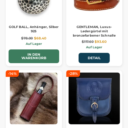
GOLF BALL, Anhänger, Silber
GENTLEMAN, Luxus-
925
Ledergürtel mit
bronzefarbener Schnalle
$78.00
$68.40
$117.60
$93.60
Auf Lager
Auf Lager
IN DEN
WARENKORB
DETAIL
-14%
-28%