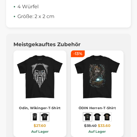
4 Würfel
Größe: 2 x 2 cm
Meistgekauftes Zubehör
-13%
Odin, Wikinger-T-Shirt
ÓDIN Herren-T-Shirt
$27.60
$38.40
$33.60
Auf Lager
Auf Lager