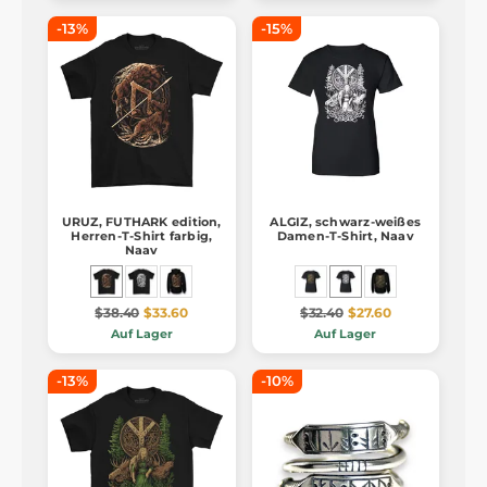
-13%
-15%
URUZ, FUTHARK edition,
ALGIZ, schwarz-weißes
Herren-T-Shirt farbig,
Damen-T-Shirt, Naav
Naav
$38.40
$33.60
$32.40
$27.60
Auf Lager
Auf Lager
-13%
-10%