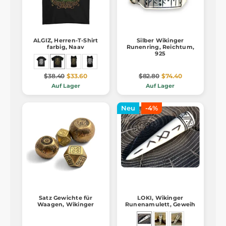
ALGIZ, Herren-T-Shirt
Silber Wikinger
farbig, Naav
Runenring, Reichtum,
925
$38.40
$33.60
$82.80
$74.40
Auf Lager
Auf Lager
Neu
-4%
Satz Gewichte für
LOKI, Wikinger
Waagen, Wikinger
Runenamulett, Geweih