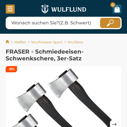
0
Waffen
Wurfmesser Sport
Wurfäxte
FRASER - Schmiedeeisen-
Schwenkschere, 3er-Satz
-8%