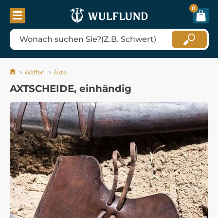
0
Waffen
Äxte
AXTSCHEIDE, einhändig