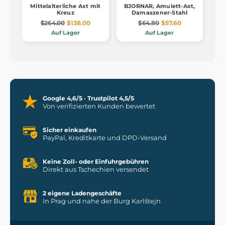
Mittelalterliche Axt mit
BJORNAR, Amulett-Axt,
Kreuz
Damaszener-Stahl
$264.00
$138.00
$64.80
$57.60
Auf Lager
Auf Lager
Google 4,6/5 · Trustpilot 4,5/5
Von verifizierten Kunden bewertet
Sicher einkaufen
PayPal, Kreditkarte und DPD-Versand
Keine Zoll- oder Einfuhrgebühren
Direkt aus Tschechien versendet
2 eigene Ladengeschäfte
In Prag und nahe der Burg Karlštejn