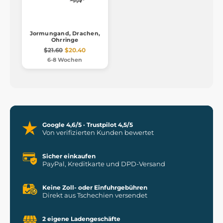
Jormungand, Drachen,
Ohrringe
$21.60
$20.40
6-8 Wochen
Google 4,6/5 · Trustpilot 4,5/5
Von verifizierten Kunden bewertet
Sicher einkaufen
PayPal, Kreditkarte und DPD-Versand
Keine Zoll- oder Einfuhrgebühren
Direkt aus Tschechien versendet
2 eigene Ladengeschäfte