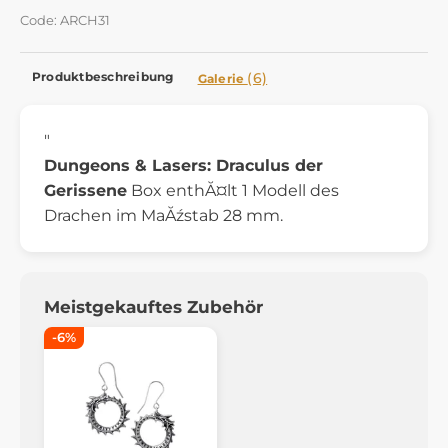
Code: ARCH31
Produktbeschreibung
(6)
Galerie
"
Dungeons & Lasers: Draculus der
Gerissene
Box enthĂ¤lt 1 Modell des
Drachen im MaĂźstab 28 mm.
Meistgekauftes Zubehör
-6%