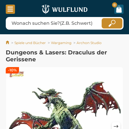
0
Spiele und Bücher
Wargaming
Archon Studio
Dungeons & Lasers: Draculus der
Gerissene
-10%