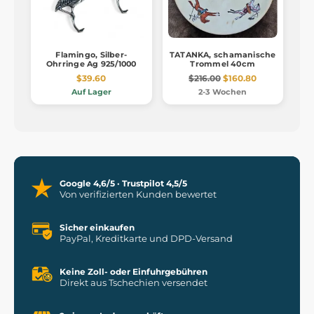
Flamingo, Silber-
TATANKA, schamanische
Ohrringe Ag 925/1000
Trommel 40cm
$39.60
$216.00
$160.80
Auf Lager
2-3 Wochen
Google 4,6/5 · Trustpilot 4,5/5
Von verifizierten Kunden bewertet
Sicher einkaufen
PayPal, Kreditkarte und DPD-Versand
Keine Zoll- oder Einfuhrgebühren
Direkt aus Tschechien versendet