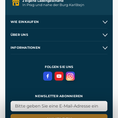
2 eigene Ladengeschäfte
In Prag und nahe der Burg Karlštejn
WIE EINKAUFEN
Versand und Zahlung
ÜBER UNS
Großhandel
Unsere Geschichte
INFORMATIONEN
Kontakt
Unsere Werkstätten
Allgemeine Geschäftsbedingungen
Referenzen
und
Kingdom Come: Deliverance
Datenschutzerklärung
FOLGEN SIE UNS
NEWSLETTER ABONNIEREN