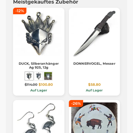
Meistgekauftes Zubehör
-12%
DUCK, Silberanhänger
DONNERVOGEL, Messer
Ag 925, 12g
$114.00
$100.80
$58.80
Auf Lager
Auf Lager
-26%