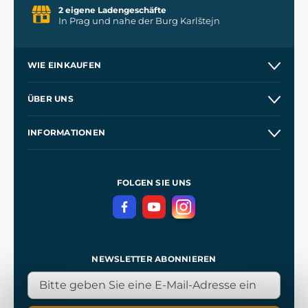
2 eigene Ladengeschäfte
In Prag und nahe der Burg Karlštejn
WIE EINKAUFEN
Versand und Zahlung
ÜBER UNS
Großhandel
Unsere Geschichte
INFORMATIONEN
Kontakt
Unsere Werkstätten
Allgemeine Geschäftsbedingungen
Referenzen
und
Kingdom Come: Deliverance
Datenschutzerklärung
FOLGEN SIE UNS
NEWSLETTER ABONNIEREN