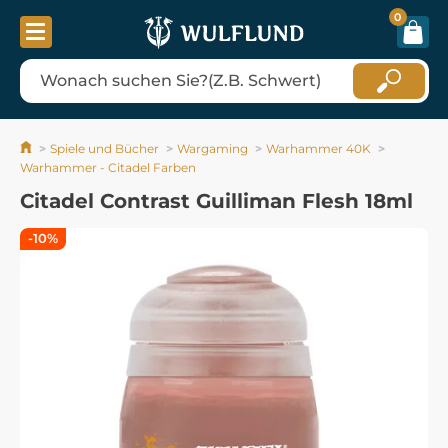
0
Spiele und Bücher
Wargaming
Warhammer 40K
Warhammer - Citadel Farben
Citadel Contrast Guilliman Flesh 18ml
-10%