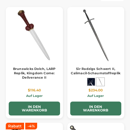
Brunswicks Dolch, LARP
Sir Radzigs Schwert II,
Replik, Kingdom Come:
Calimacil-Schaumstoffreplik
Deliverance II
$116.40
$234.00
Auf Lager
Auf Lager
IN DEN
IN DEN
WARENKORB
WARENKORB
Rabatt
-4%