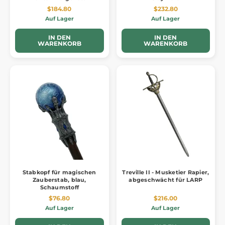
$184.80
$232.80
Auf Lager
Auf Lager
IN DEN
IN DEN
WARENKORB
WARENKORB
Stabkopf für magischen
Treville II - Musketier Rapier,
Zauberstab, blau,
abgeschwächt für LARP
Schaumstoff
$76.80
$216.00
Auf Lager
Auf Lager