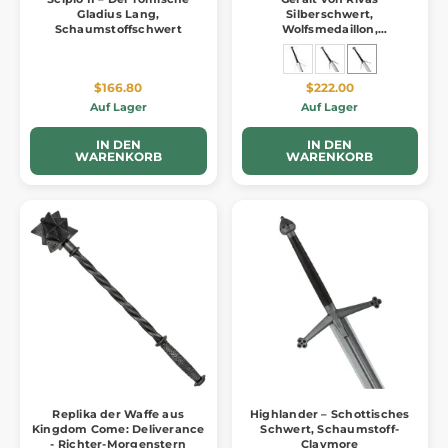
Gladius Lang,
Silberschwert,
Schaumstoffschwert
Wolfsmedaillon,
Schaumstoffreplik
$166.80
$222.00
Auf Lager
Auf Lager
IN DEN
IN DEN
WARENKORB
WARENKORB
Replika der Waffe aus
Highlander – Schottisches
Kingdom Come: Deliverance
Schwert, Schaumstoff-
- Richter-Morgenstern
Claymore