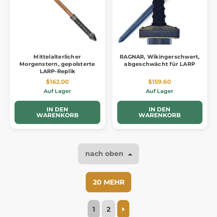
Mittelalterlicher
RAGNAR, Wikingerschwert,
Morgenstern, gepolsterte
abgeschwächt für LARP
LARP-Replik
$162.00
$159.60
Auf Lager
Auf Lager
IN DEN
IN DEN
WARENKORB
WARENKORB
nach oben
20 MEHR
1
2