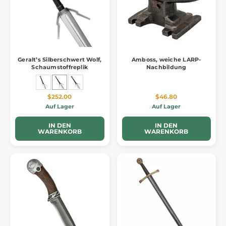
Geralt’s Silberschwert Wolf,
Amboss, weiche LARP-
Schaumstoffreplik
Nachbildung
$252.00
$46.80
Auf Lager
Auf Lager
IN DEN
IN DEN
WARENKORB
WARENKORB