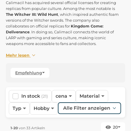
Calimacil has acquired several official licenses for creating
replicas from popular culture. Among the most notable is
The Witcher III: Wild Hunt
, which inspired authentic foam
versions of the Witcher swords. The company also
collaborates on official replicas for
Kingdom Come:
Deliverance
. In doing so, Calimacil connects the world of
LARP with gaming and series culture, making iconic
weapons more accessible to fans and collectors.
Mehr lesen
Empfehlung
In stock
cena
Material
(21)
Alle Filter anzeigen
Typ
Hobby
20
1-20
von 33 Artikeln