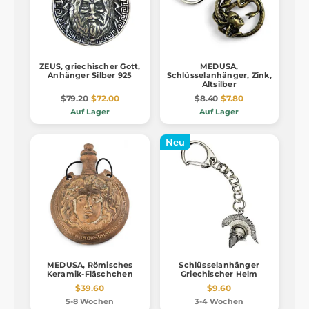
ZEUS, griechischer Gott,
MEDUSA,
Anhänger Silber 925
Schlüsselanhänger, Zink,
Altsilber
$79.20
$72.00
$8.40
$7.80
Auf Lager
Auf Lager
Neu
MEDUSA, Römisches
Schlüsselanhänger
Keramik-Fläschchen
Griechischer Helm
$39.60
$9.60
5-8 Wochen
3-4 Wochen