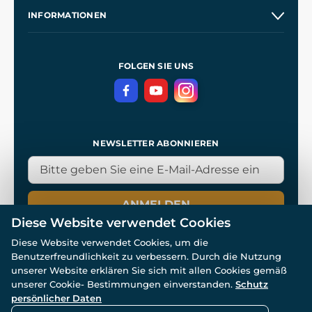
Unsere Geschichte
INFORMATIONEN
Kontakt
Unsere Werkstätten
Allgemeine Geschäftsbedingungen
Referenzen
und
Kingdom Come: Deliverance
Datenschutzerklärung
FOLGEN SIE UNS
NEWSLETTER ABONNIEREN
ANMELDEN
Diese Website verwendet Cookies
Diese Website verwendet Cookies, um die
Benutzerfreundlichkeit zu verbessern. Durch die Nutzung
unserer Website erklären Sie sich mit allen Cookies gemäß
unserer Cookie- Bestimmungen einverstanden.
Schutz
© Alle Rechte vorbehalten. www.wulflund.de 2007-2026.
Powered by
Simplia.cz
, protected by reCAPTCHA.
persönlicher Daten