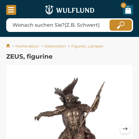
0
Home decor
Dekoration
Figuren, Lampen
ZEUS, figurine