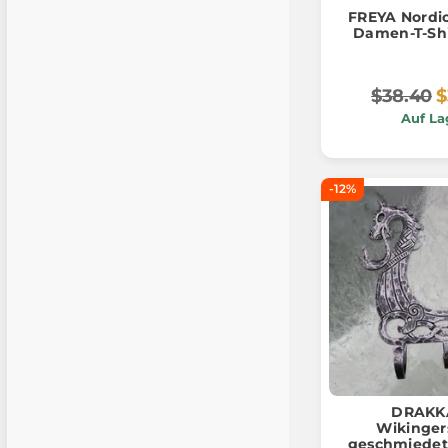
FREYA Nordi
Damen-T-Shi
$38.40
$
Auf La
-12%
DRAKK
Wikingers
geschmiedet