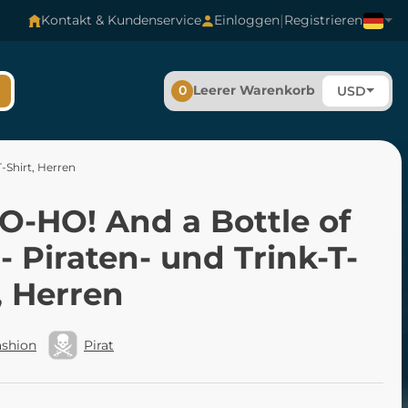
|
Kontakt & Kundenservice
Einloggen
Registrieren
0
Leerer Warenkorb
USD
-Shirt, Herren
O-HO! And a Bottle of
 Piraten- und Trink-T-
, Herren
ashion
Pirat