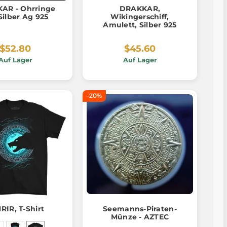
AR - Ohrringe
DRAKKAR,
Silber Ag 925
Wikingerschiff,
Amulett, Silber 925
$52.80
$45.60
Auf Lager
Auf Lager
-20%
RIR, T-Shirt
Seemanns-Piraten-
Münze - AZTEC