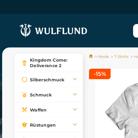
Mode
T-Shirts
He
Kingdom Come:
Deliverance 2
-15%
Silberschmuck
Schmuck
Waffen
Rüstungen