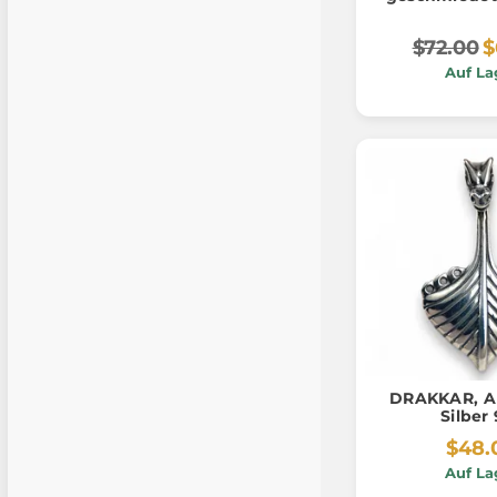
Schlüssela
$72.00
$
Auf La
DRAKKAR, A
Silber
$48.
Auf La