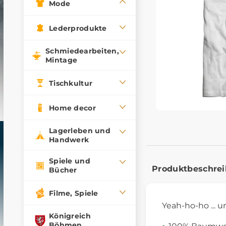
Mode
Lederprodukte
Schmiedearbeiten,
Mintage
Tischkultur
Home decor
Lagerleben und
Handwerk
Spiele und
Produktbeschre
Bücher
Filme, Spiele
Yeah-ho-ho ... u
Königreich
Böhmen