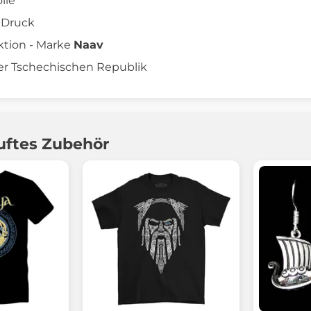
lle
 Druck
ktion - Marke
Naav
er Tschechischen Republik
uftes Zubehör