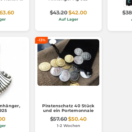
nhänger
63.60
$43.20
$42.00
$38
ger
Auf Lager
-13%
nhänger,
Piratenschatz 40 Stück
 925
und ein Portemonnaie
00
$57.60
$50.40
ger
1-2 Wochen