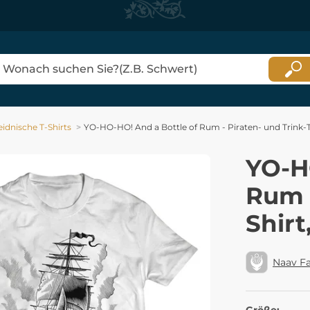
idnische T-Shirts
YO-HO-HO! And a Bottle of Rum - Piraten- und Trink-T
YO-H
Rum -
Shirt
Naav F