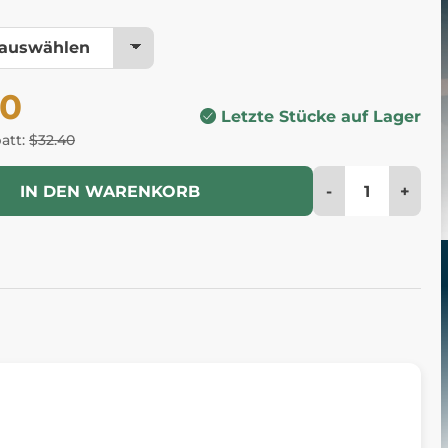
60
Letzte Stücke auf Lager
batt:
$32.40
-
+
IN DEN WARENKORB