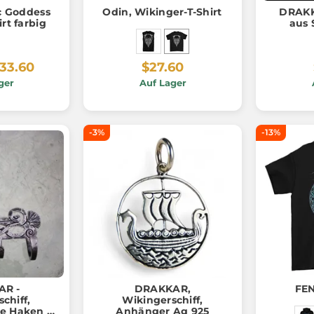
c Goddess
Odin, Wikinger-T-Shirt
DRAKK
rt farbig
aus 
33.60
$27.60
ger
Auf Lager
-3%
-13%
AR -
DRAKKAR,
FEN
chiff,
Wikingerschiff,
e Haken /
Anhänger Ag 925