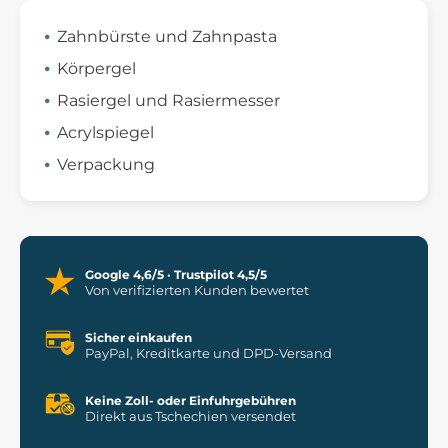
Zahnbürste und Zahnpasta
Körpergel
Rasiergel und Rasiermesser
Acrylspiegel
Verpackung
Google 4,6/5 · Trustpilot 4,5/5
Von verifizierten Kunden bewertet
Sicher einkaufen
PayPal, Kreditkarte und DPD-Versand
Keine Zoll- oder Einfuhrgebühren
Direkt aus Tschechien versendet