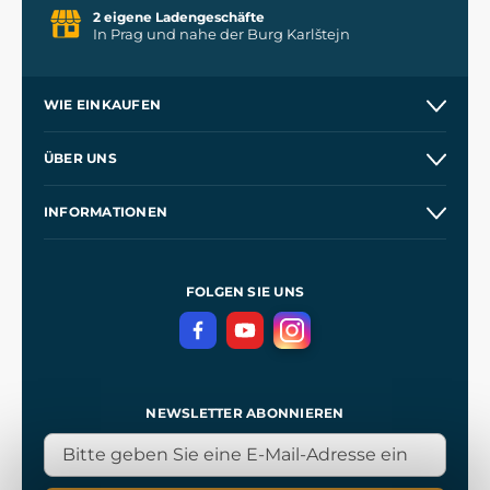
2 eigene Ladengeschäfte
In Prag und nahe der Burg Karlštejn
WIE EINKAUFEN
Versand und Zahlung
ÜBER UNS
Großhandel
Unsere Geschichte
INFORMATIONEN
Kontakt
Unsere Werkstätten
Allgemeine Geschäftsbedingungen
Referenzen
und
Kingdom Come: Deliverance
Datenschutzerklärung
FOLGEN SIE UNS
NEWSLETTER ABONNIEREN