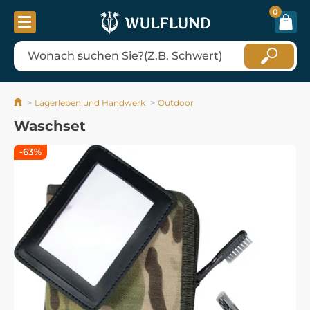
0
Lagerleben und Handwerk
Outdoor
Waschset
-63%