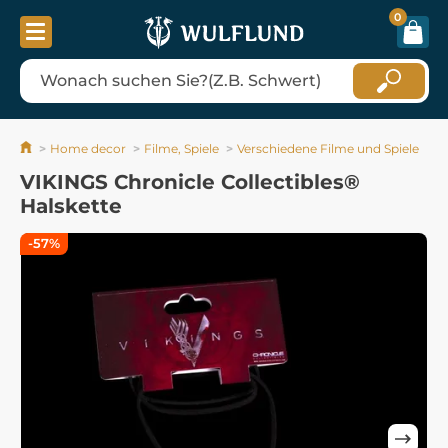
0
Home decor
Filme, Spiele
Verschiedene Filme und Spiele
VIKINGS Chronicle Collectibles®
Halskette
-57%