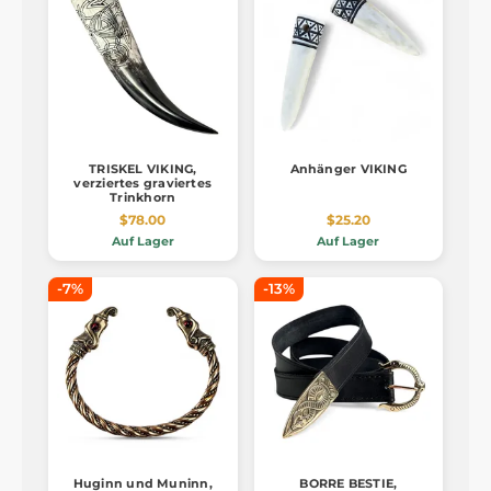
TRISKEL VIKING,
Anhänger VIKING
verziertes graviertes
Trinkhorn
$78.00
$25.20
Auf Lager
Auf Lager
-7%
-13%
Huginn und Muninn,
BORRE BESTIE,