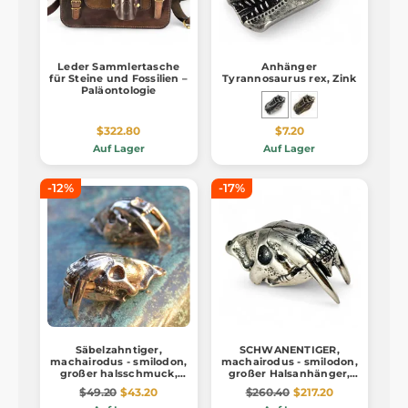
Leder Sammlertasche
Anhänger
für Steine und Fossilien –
Tyrannosaurus rex, Zink
Paläontologie
$322.80
$7.20
Auf Lager
Auf Lager
-12%
-17%
Säbelzahntiger,
SCHWANENTIGER,
machairodus - smilodon,
machairodus - smilodon,
großer halsschmuck,
großer Halsanhänger,
bronze
Ag 925, 27g
$49.20
$43.20
$260.40
$217.20