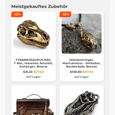
Meistgekauftes Zubehör
-12%
-13%
TYRANNOSAURUS REX,
Säbelzahntiger,
T-Rex, massives Amulett,
Machairodus - Smilodon,
Anhänger, Bronze
Nackenbolo, Bronze
$31.20
$27.60
$100.80
$87.60
Auf Lager
Auf Lager