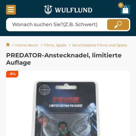
0
Home decor
Filme, Spiele
Verschiedene Filme und Spiele
PREDATOR-Anstecknadel, limitierte
Auflage
-9%