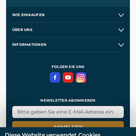
WIE EINKAUFEN
Versand und Zahlung
ÜBER UNS
Großhandel
Unsere Geschichte
INFORMATIONEN
Kontakt
Unsere Werkstätten
Allgemeine Geschäftsbedingungen
Referenzen
und
Kingdom Come: Deliverance
Datenschutzerklärung
FOLGEN SIE UNS
NEWSLETTER ABONNIEREN
ANMELDEN
Diese Website verwendet Cookies